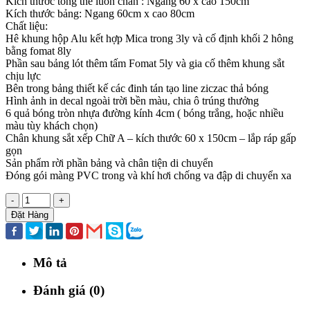
Kích thước tổng thể luôn chân : Ngang 60 x cao 150cm
Kích thước bảng: Ngang 60cm x cao 80cm
Chất liệu:
Hê khung hộp Alu kết hợp Mica trong 3ly và cố định khối 2 hông
bằng fomat 8ly
Phần sau bảng lót thêm tấm Fomat 5ly và gia cố thêm khung sắt
chịu lực
Bên trong bảng thiết kế các đinh tán tạo line ziczac thả bóng
Hình ảnh in decal ngoài trời bền màu, chia ô trúng thưởng
6 quả bóng tròn nhựa đường kính 4cm ( bóng trắng, hoặc nhiều
màu tùy khách chọn)
Chân khung sắt xếp Chữ A – kích thước 60 x 150cm – lắp ráp gấp
gọn
Sản phẩm rời phần bảng và chân tiện di chuyển
Đóng gói màng PVC trong và khí hơi chống va đập di chuyển xa
-
+
Đặt Hàng
Mô tả
Đánh giá (0)