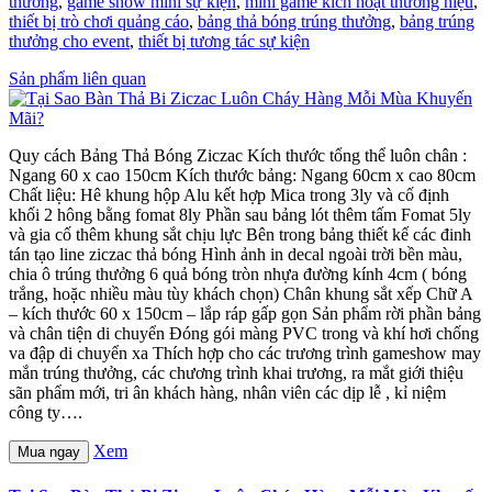
thưởng
,
game show mini sự kiện
,
mini game kích hoạt thương hiệu
,
thiết bị trò chơi quảng cáo
,
bảng thả bóng trúng thưởng
,
bảng trúng
thưởng cho event
,
thiết bị tương tác sự kiện
Sản phẩm liên quan
Quy cách Bảng Thả Bóng Ziczac Kích thước tổng thể luôn chân :
Ngang 60 x cao 150cm Kích thước bảng: Ngang 60cm x cao 80cm
Chất liệu: Hê khung hộp Alu kết hợp Mica trong 3ly và cố định
khối 2 hông bằng fomat 8ly Phần sau bảng lót thêm tấm Fomat 5ly
và gia cố thêm khung sắt chịu lực Bên trong bảng thiết kế các đinh
tán tạo line ziczac thả bóng Hình ảnh in decal ngoài trời bền màu,
chia ô trúng thưởng 6 quả bóng tròn nhựa đường kính 4cm ( bóng
trắng, hoặc nhiều màu tùy khách chọn) Chân khung sắt xếp Chữ A
– kích thước 60 x 150cm – lắp ráp gấp gọn Sản phẩm rời phần bảng
và chân tiện di chuyển Đóng gói màng PVC trong và khí hơi chống
va đập di chuyển xa Thích hợp cho các trương trình gameshow may
mắn trúng thưởng, các chương trình khai trương, ra mắt giới thiệu
sãn phẩm mới, tri ân khách hàng, nhân viên các dịp lễ , kỉ niệm
công ty….
Xem
Mua ngay