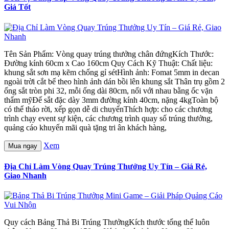
Giá Tốt
Tên Sản Phẩm: Vòng quay trúng thưởng chân đứngKích Thước:
Đường kính 60cm x Cao 160cm Quy Cách Kỹ Thuật: Chất liệu:
khung sắt sơn mạ kẽm chống gỉ sétHình ảnh: Fomat 5mm in decan
ngoài trời cắt bế theo hình ảnh dán bồi lên khung sắt Thân trụ gồm 2
ống sắt tròn phi 32, mỗi ống dài 80cm, nối với nhau bằng ốc vặn
thẩm mỹĐế sắt đặc dày 3mm đường kính 40cm, nặng 4kgToàn bộ
có thể tháo rời, xếp gọn dễ di chuyểnThích hợp: cho các chương
trình chạy event sự kiện, các chương trình quay số trúng thưởng,
quảng cáo khuyến mãi quà tặng tri ân khách hàng,
Xem
Mua ngay
Địa Chỉ Làm Vòng Quay Trúng Thưởng Uy Tín – Giá Rẻ,
Giao Nhanh
Quy cách Bảng Thả Bi Trúng ThưởngKích thước tổng thể luôn