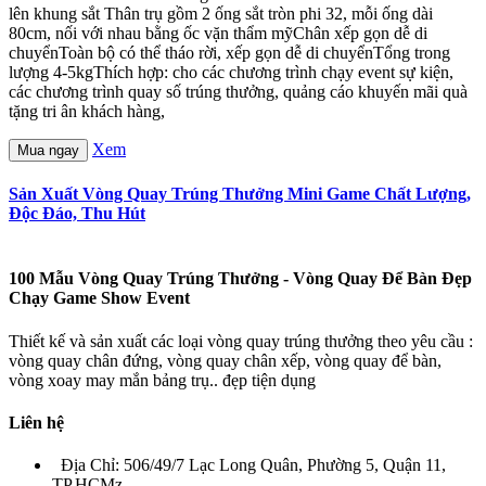
lên khung sắt Thân trụ gồm 2 ống sắt tròn phi 32, mỗi ống dài
80cm, nối với nhau bằng ốc vặn thẩm mỹChân xếp gọn dễ di
chuyểnToàn bộ có thể tháo rời, xếp gọn dễ di chuyểnTổng trong
lượng 4-5kgThích hợp: cho các chương trình chạy event sự kiện,
các chương trình quay số trúng thưởng, quảng cáo khuyến mãi quà
tặng tri ân khách hàng,
Xem
Mua ngay
Sản Xuất Vòng Quay Trúng Thưởng Mini Game Chất Lượng,
Độc Đáo, Thu Hút
100 Mẫu Vòng Quay Trúng Thưởng - Vòng Quay Để Bàn Đẹp
Chạy Game Show Event
Thiết kế và sản xuất các loại vòng quay trúng thưởng theo yêu cầu :
vòng quay chân đứng, vòng quay chân xếp, vòng quay để bàn,
vòng xoay may mắn bảng trụ.. đẹp tiện dụng
Liên hệ
Địa Chỉ: 506/49/7 Lạc Long Quân, Phường 5, Quận 11,
TP.HCMz