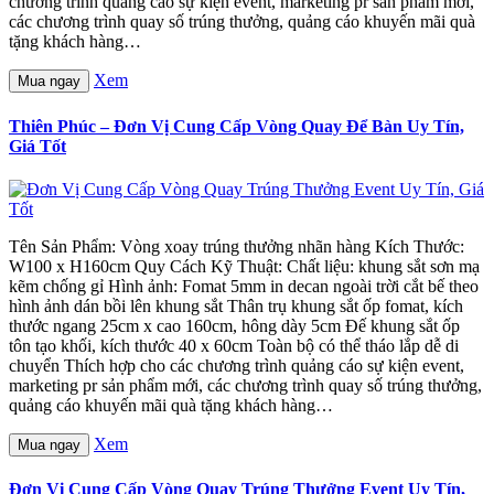
chương trình quảng cáo sự kiện event, marketing pr sản phẩm mới,
các chương trình quay số trúng thưởng, quảng cáo khuyến mãi quà
tặng khách hàng…
Xem
Mua ngay
Thiên Phúc – Đơn Vị Cung Cấp Vòng Quay Để Bàn Uy Tín,
Giá Tốt
Tên Sản Phẩm: Vòng xoay trúng thưởng nhãn hàng Kích Thước:
W100 x H160cm Quy Cách Kỹ Thuật: Chất liệu: khung sắt sơn mạ
kẽm chống gỉ Hình ảnh: Fomat 5mm in decan ngoài trời cắt bế theo
hình ảnh dán bồi lên khung sắt Thân trụ khung sắt ốp fomat, kích
thước ngang 25cm x cao 160cm, hông dày 5cm Đế khung sắt ốp
tôn tạo khối, kích thước 40 x 60cm Toàn bộ có thể tháo lắp dễ di
chuyển Thích hợp cho các chương trình quảng cáo sự kiện event,
marketing pr sản phẩm mới, các chương trình quay số trúng thưởng,
quảng cáo khuyến mãi quà tặng khách hàng…
Xem
Mua ngay
Đơn Vị Cung Cấp Vòng Quay Trúng Thưởng Event Uy Tín,