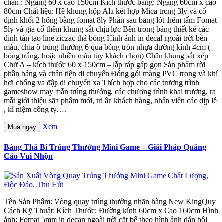
chân : Ngang 60 x cao 150cm Kích thước bảng: Ngang 60cm x cao
80cm Chất liệu: Hê khung hộp Alu kết hợp Mica trong 3ly và cố
định khối 2 hông bằng fomat 8ly Phần sau bảng lót thêm tấm Fomat
5ly và gia cố thêm khung sắt chịu lực Bên trong bảng thiết kế các
đinh tán tạo line ziczac thả bóng Hình ảnh in decal ngoài trời bền
màu, chia ô trúng thưởng 6 quả bóng tròn nhựa đường kính 4cm (
bóng trắng, hoặc nhiều màu tùy khách chọn) Chân khung sắt xếp
Chữ A – kích thước 60 x 150cm – lắp ráp gấp gọn Sản phẩm rời
phần bảng và chân tiện di chuyển Đóng gói màng PVC trong và khí
hơi chống va đập di chuyển xa Thích hợp cho các trương trình
gameshow may mắn trúng thưởng, các chương trình khai trương, ra
mắt giới thiệu sãn phẩm mới, tri ân khách hàng, nhân viên các dịp lễ
, kỉ niệm công ty….
Xem
Mua ngay
Bảng Thả Bi Trúng Thưởng Mini Game – Giải Pháp Quảng
Cáo Vui Nhộn
Tên Sản Phẩm: Vòng quay trúng thưởng nhãn hàng New KingQuy
Cách Kỹ Thuật: Kích Thước: Đường kính 60cm x Cao 160cm Hình
ảnh: Fomat 5mm in decan ngoài trời cắt bế theo hình ảnh dán bồi