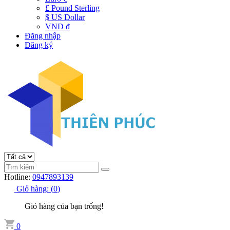
£ Pound Sterling
$ US Dollar
VND đ
Đăng nhập
Đăng ký
Hotline:
0947893139
Giỏ hàng:
(
0
)
Giỏ hàng của bạn trống!
0