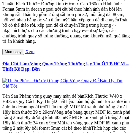
Thuật: Kích Thước: Đường kính 60cm x Cao 160cm Hình ảnh:
Fomat 5mm in decan ngoài trời cắt bế theo hình ảnh dán bồi lên
khung sắt Thân trụ gồm 2 ống sắt tròn phi 32, mỗi ống dài 80cm,
nối với nhau bằng ốc vặn thẩm mỹChân xếp gọn dễ di chuyểnToàn
bộ có thể tháo rời, xếp gọn dễ di chuyểnTổng trong lượng 4-
5kgThích hợp: cho các chương trình chạy event sự kiện, các
chương trình quay số trúng thưởng, quảng cáo khuyến mãi quà tặng
tri ân khách hàng,
Xem
Mua ngay
Địa Chỉ Làm Vòng Quay Trúng Thưởng Uy Tín Ở TP.HCM –
Thiết Kế Đẹp, Bền
Tên Sản Phẩm: vòng quay may mắn để bànKích Thước: W40 x
H48cmQuy Cách Kỹ Thuật:Chất liệu: toàn bộ gỗ mdf lõi xanhHình
ảnh: in decan ngoài trờiThân trụ gỗ MDF lõi xanh phủ trắng 2 mặt
18ly kích thước 29 x 29cmVòng tròn bảng quay: MDF lõi xanh phủ
trắng 2 mặt 9ly đường kính 40cmĐế MDF lõi xanh phủ trắng 2 mặt
18ly kích thước 34 cm x 9cmMũi tên vòng quay MDF lõi xanh phủ
trắng 2 mặt 9ly bồi fomat 5mm cắt bế theo hìnhThích hợp cho các