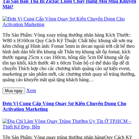
Tại Sao Bàn Thả Bi Ziczac Luôn Cháy Hàng Mỗi Mùa Khuyến
Mãi?
Tên Sản Phẩm: Vòng xoay trúng thưởng nhãn hàng Kích Thước:
W80 x H160cm Quy Cách Kỹ Thuật: Chất liệu: khung sắt sơn mạ
kẽm chống gỉ Hình ảnh: Fomat 5mm in decan ngoài trời cắt bế theo
hình ảnh dán bồi lên khung sắt Thân trụ khung sắt ốp fomat, kích
thước ngang 25cm x cao 160cm, hông dày 5cm Đế khung sắt ốp
tôn tạo khối, kích thước 40 x 60cm Toàn bộ có thể tháo lắp dễ di
chuyển Thích hợp cho các chương trình quảng cáo sự kiện event,
marketing pr sản phẩm mới, các chương trình quay số trúng thưởng,
quảng cáo khuyến mãi quà tặng khách hàng…
Xem
Mua ngay
Đơn Vị Cung Cấp Vòng Quay Sự Kiện Chuyên Dụng Cho
Activation Marketing
Tên Sản Phẩm: Vòng quay trúng thưởng nhãn hàngQuy Cách Kỹ