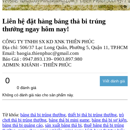
Liên hệ đặt hàng bảng thả bi trúng
thưởng ngay hôm nay!
CÔNG TY TNHH SX KD XNK THIÊN PHÚC
Địa chỉ: 506/37 Lạc Long Quân, Phường 5, Quận 11, TP.HCM
Email: baogia.thienphuc@gmail.com
Báo Giá : 0947.893.139- 0903.897.980
ADMIN: KHÁNH - THIÊN PHÚC
0
0 đánh giá
Không có đánh giá nào cho sản phẩm này.
Từ khóa:
bảng thả bi trúng thưởng
,
thiết bị thả bi trúng thưởng
,
trò
chơi thả bi trúng thưởng
,
bảng thả bi mini game
,
bảng thả bi sự kiện
,
bảng thả bi quảng cáo
,
sản xuất bảng thả bi
,
thuê bảng thả bi trúng