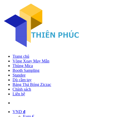
Trang chủ
Vòng Xoay May Mắn
Thùng Mica
Booth Sampling
Standee
Dù cầm tay
Bảng Thả Bóng Ziczac
Chính sách
Liên hệ
VND
đ
Euro €