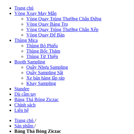
Trang chủ
Vòng Xoay May Mắn
Vòng Quay Trúng Thưởng Chân Đứng
Vòng Quay Bảng Trụ
Vòng Quay Trúng Thưởng Chân Xếp
Vòng Quay Để Bàn
Thùng Mica
Thùng Bỏ Phiếu
Thùng Bốc Thăm
Thùng Từ Thiện
Booth Sampling
Quầy Nhựa Sampling
Quầy Sampling Sắt
Xe bán hàng lắp ráp
Khay Sampling
Standee
Dù cầm tay
Bảng Thả Bóng Ziczac
Chính sách
Liên hệ
Trang chủ
/
Sản phẩm
/
Bảng Thả Bóng Ziczac