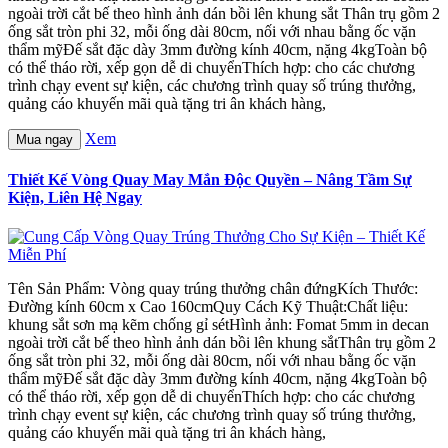
ngoài trời cắt bế theo hình ảnh dán bồi lên khung sắt Thân trụ gồm 2
ống sắt tròn phi 32, mỗi ống dài 80cm, nối với nhau bằng ốc vặn
thẩm mỹĐế sắt đặc dày 3mm đường kính 40cm, nặng 4kgToàn bộ
có thể tháo rời, xếp gọn dễ di chuyểnThích hợp: cho các chương
trình chạy event sự kiện, các chương trình quay số trúng thưởng,
quảng cáo khuyến mãi quà tặng tri ân khách hàng,
Xem
Mua ngay
Thiết Kế Vòng Quay May Mắn Độc Quyền – Nâng Tầm Sự
Kiện, Liên Hệ Ngay
Tên Sản Phẩm: Vòng quay trúng thưởng chân đứngKích Thước:
Đường kính 60cm x Cao 160cmQuy Cách Kỹ Thuật:Chất liệu:
khung sắt sơn mạ kẽm chống gỉ sétHình ảnh: Fomat 5mm in decan
ngoài trời cắt bế theo hình ảnh dán bồi lên khung sắtThân trụ gồm 2
ống sắt tròn phi 32, mỗi ống dài 80cm, nối với nhau bằng ốc vặn
thẩm mỹĐế sắt đặc dày 3mm đường kính 40cm, nặng 4kgToàn bộ
có thể tháo rời, xếp gọn dễ di chuyểnThích hợp: cho các chương
trình chạy event sự kiện, các chương trình quay số trúng thưởng,
quảng cáo khuyến mãi quà tặng tri ân khách hàng,