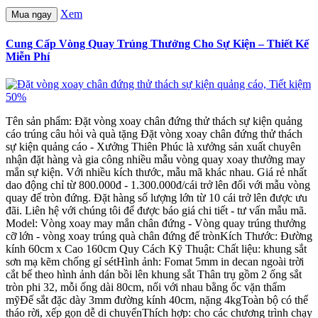
Xem
Mua ngay
Cung Cấp Vòng Quay Trúng Thưởng Cho Sự Kiện – Thiết Kế
Miễn Phí
Tên sản phẩm: Đặt vòng xoay chân đứng thử thách sự kiện quảng
cáo trúng câu hỏi và quà tặng Đặt vòng xoay chân đứng thử thách
sự kiện quảng cáo - Xưởng Thiên Phúc là xưởng sản xuất chuyên
nhận đặt hàng và gia công nhiều mẫu vòng quay xoay thưởng may
mắn sự kiện. Với nhiều kích thước, mẫu mã khác nhau. Giá rẻ nhất
dao động chỉ từ 800.000đ - 1.300.000đ/cái trở lên đối với mẫu vòng
quay đế tròn đứng. Đặt hàng số lượng lớn từ 10 cái trở lên được ưu
đãi. Liên hệ với chúng tôi để được báo giá chi tiết - tư vấn mẫu mã.
Model: Vòng xoay may mắn chân đứng - Vòng quay trúng thưởng
cỡ lớn - vòng xoay trúng quà chân đứng đế trònKích Thước: Đường
kính 60cm x Cao 160cm Quy Cách Kỹ Thuật: Chất liệu: khung sắt
sơn mạ kẽm chống gỉ sétHình ảnh: Fomat 5mm in decan ngoài trời
cắt bế theo hình ảnh dán bồi lên khung sắt Thân trụ gồm 2 ống sắt
tròn phi 32, mỗi ống dài 80cm, nối với nhau bằng ốc vặn thẩm
mỹĐế sắt đặc dày 3mm đường kính 40cm, nặng 4kgToàn bộ có thể
tháo rời, xếp gọn dễ di chuyểnThích hợp: cho các chương trình chạy