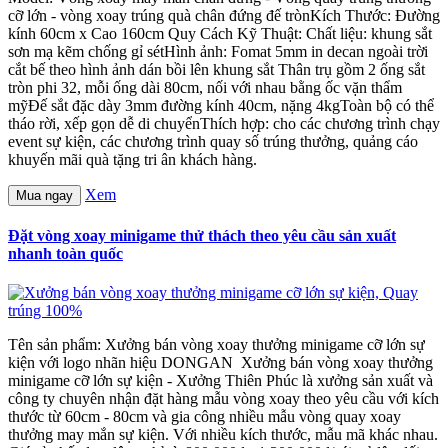
cỡ lớn - vòng xoay trúng quà chân đứng đế trònKích Thước: Đường
kính 60cm x Cao 160cm Quy Cách Kỹ Thuật: Chất liệu: khung sắt
sơn mạ kẽm chống gỉ sétHình ảnh: Fomat 5mm in decan ngoài trời
cắt bế theo hình ảnh dán bồi lên khung sắt Thân trụ gồm 2 ống sắt
tròn phi 32, mỗi ống dài 80cm, nối với nhau bằng ốc vặn thẩm
mỹĐế sắt đặc dày 3mm đường kính 40cm, nặng 4kgToàn bộ có thể
tháo rời, xếp gọn dễ di chuyểnThích hợp: cho các chương trình chạy
event sự kiện, các chương trình quay số trúng thưởng, quảng cáo
khuyến mãi quà tặng tri ân khách hàng.
Xem
Mua ngay
Đặt vòng xoay minigame thử thách theo yêu cầu sản xuất
nhanh toàn quốc
Tên sản phẩm: Xưởng bán vòng xoay thưởng minigame cỡ lớn sự
kiện với logo nhãn hiệu DONGAN Xưởng bán vòng xoay thưởng
minigame cỡ lớn sự kiện - Xưởng Thiên Phúc là xưởng sản xuất và
công ty chuyên nhận đặt hàng mẫu vòng xoay theo yêu cầu với kích
thước từ 60cm - 80cm và gia công nhiều mẫu vòng quay xoay
thưởng may mắn sự kiện. Với nhiều kích thước, mẫu mã khác nhau.