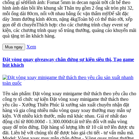
chống gỉ sétHình ảnh: Fomat 5mm in decan ngoài trời cắt bế theo
hình ảnh dán bồi lên khung sắt Thân trụ gồm 2 ống sắt tròn phi 32,
mỗi ống dài 80cm, nối với nhau bằng ốc vặn thẩm mỹĐế sắt đặc
dày 3mm đường kính 40cm, nặng 4kgToàn bộ có thể tháo rời, xếp
gọn dễ di chuyểnThích hợp: cho các chương trình chạy event sự
kiện, các chương trình quay số trúng thưởng, quảng cáo khuyến mãi
quà tặng tri ân khách hàng.
Xem
Mua ngay
Đặt vòng quay giveaway chân đứng sự kiện siêu thị, Tạo game
hút khách
Tên sản phẩm: Đặt vòng xoay minigame thử thách theo yêu cầu cho
công ty tổ chức sự kiện Đặt vòng xoay minigame thử thách theo
yêu cầu - Xưởng Thiên Phúc là xưởng sản xuất chuyên nhận đặt
hàng và gia công nhiều mẫu vòng quay xoay thưởng may mắn sự
kiện. Với nhiều kích thước, mẫu mã khác nhau. Giá rẻ nhất dao
động chỉ từ 800.000đ - 1.300.000đ/cái trở lên đối với mẫu vòng
quay đế tròn đứng. Đặt hàng số lượng lớn từ 10 cái trở lên được ưu
đãi. Liên hệ với chúng tôi để được báo giá chi tiết - tư vấn mẫu mã.
Model: Vòng xoay may mắn chân đứng - Vòng quay trúng thưởng