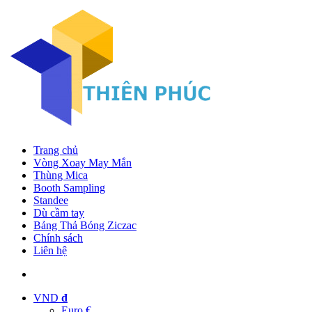
Trang chủ
Vòng Xoay May Mắn
Thùng Mica
Booth Sampling
Standee
Dù cầm tay
Bảng Thả Bóng Ziczac
Chính sách
Liên hệ
VND
đ
Euro €