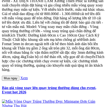
event - XE ĐIỆN THANH LAM Xưởng Thiên Phúc là xưởng sản
xuất chuyên nhận đặt hàng và gia công nhiều mẫu vòng quay xoay
thưởng may mắn sự kiện. Với nhiều kích thước, mẫu mã khác nhau.
Giá rẻ nhất dao động chỉ từ 800.000đ - 1.300.000đ/cái trở lên đối
với mẫu vòng quay đế tròn đứng. Đặt hàng số lượng lớn từ 10 cái
trở lên được ưu đãi. Liên hệ với chúng tôi để được báo giá chi tiết -
tư vấn mẫu mã. Model: Vòng xoay may mắn chân đứng - Vòng
quay trúng thưởng cỡ lớn - vòng xoay trúng quà chân đứng đế
trònKích Thước: Đường kính 60cm x Cao 160cm Quy Cách Kỹ
Thuật: Chất liệu: khung sắt sơn mạ kẽm chống gỉ sétHình ảnh:
Fomat 5mm in decan ngoài trời cắt bế theo hình ảnh dán bồi lên
khung sắt Thân trụ gồm 2 ống sắt tròn phi 32, mỗi ống dài 80cm,
nối với nhau bằng ốc vặn thẩm mỹĐế sắt đặc dày 3mm đường kính
40cm, nặng 4kgToàn bộ có thể tháo rời, xếp gọn dễ di chuyểnThích
hợp: cho các chương trình chạy event sự kiện, các chương trình
quay số trúng thưởng, quảng cáo khuyến mãi quà tặng tri ân khách
hàng.
Xem
Mua ngay
Báo giá vòng xoay lớn quay trúng thưởng dùng cho event,
Event hot 2026