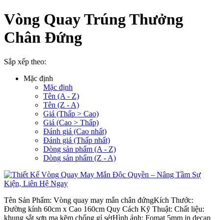
Vòng Quay Trúng Thưởng
Chân Đứng
Sắp xếp theo:
Mặc định
Mặc định
Tên (A - Z)
Tên (Z - A)
Giá (Thấp > Cao)
Giá (Cao > Thấp)
Đánh giá (Cao nhất)
Đánh giá (Thấp nhất)
Dòng sản phẩm (A - Z)
Dòng sản phẩm (Z - A)
Tên Sản Phẩm: Vòng quay may mắn chân đứngKích Thước:
Đường kính 60cm x Cao 160cm Quy Cách Kỹ Thuật: Chất liệu:
khung sắt sơn mạ kẽm chống gỉ sétHình ảnh: Fomat 5mm in decan