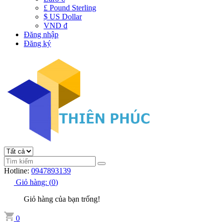
£ Pound Sterling
$ US Dollar
VND đ
Đăng nhập
Đăng ký
Hotline:
0947893139
Giỏ hàng:
(
0
)
Giỏ hàng của bạn trống!
0