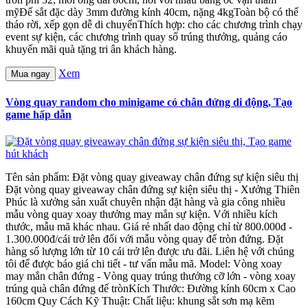
mỹĐế sắt đặc dày 3mm đường kính 40cm, nặng 4kgToàn bộ có thể
tháo rời, xếp gọn dễ di chuyểnThích hợp: cho các chương trình chạy
event sự kiện, các chương trình quay số trúng thưởng, quảng cáo
khuyến mãi quà tặng tri ân khách hàng.
Xem
Mua ngay
Vòng quay random cho minigame có chân đứng di động, Tạo
game hấp dẫn
Tên sản phẩm: Đặt vòng quay giveaway chân đứng sự kiện siêu thị
Đặt vòng quay giveaway chân đứng sự kiện siêu thị - Xưởng Thiên
Phúc là xưởng sản xuất chuyên nhận đặt hàng và gia công nhiều
mẫu vòng quay xoay thưởng may mắn sự kiện. Với nhiều kích
thước, mẫu mã khác nhau. Giá rẻ nhất dao động chỉ từ 800.000đ -
1.300.000đ/cái trở lên đối với mẫu vòng quay đế tròn đứng. Đặt
hàng số lượng lớn từ 10 cái trở lên được ưu đãi. Liên hệ với chúng
tôi để được báo giá chi tiết - tư vấn mẫu mã. Model: Vòng xoay
may mắn chân đứng - Vòng quay trúng thưởng cỡ lớn - vòng xoay
trúng quà chân đứng đế trònKích Thước: Đường kính 60cm x Cao
160cm Quy Cách Kỹ Thuật: Chất liệu: khung sắt sơn mạ kẽm