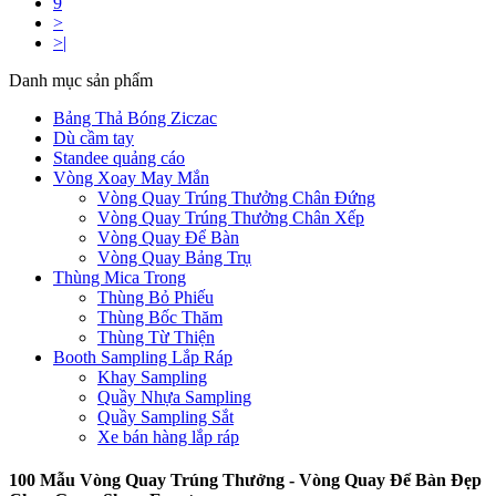
9
>
>|
Danh mục sản phẩm
Bảng Thả Bóng Ziczac
Dù cầm tay
Standee quảng cáo
Vòng Xoay May Mắn
Vòng Quay Trúng Thưởng Chân Đứng
Vòng Quay Trúng Thưởng Chân Xếp
Vòng Quay Để Bàn
Vòng Quay Bảng Trụ
Thùng Mica Trong
Thùng Bỏ Phiếu
Thùng Bốc Thăm
Thùng Từ Thiện
Booth Sampling Lắp Ráp
Khay Sampling
Quầy Nhựa Sampling
Quầy Sampling Sắt
Xe bán hàng lắp ráp
100 Mẫu Vòng Quay Trúng Thưởng - Vòng Quay Để Bàn Đẹp