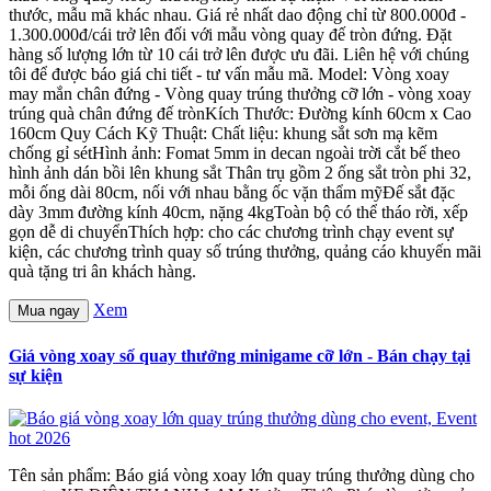
thước, mẫu mã khác nhau. Giá rẻ nhất dao động chỉ từ 800.000đ -
1.300.000đ/cái trở lên đối với mẫu vòng quay đế tròn đứng. Đặt
hàng số lượng lớn từ 10 cái trở lên được ưu đãi. Liên hệ với chúng
tôi để được báo giá chi tiết - tư vấn mẫu mã. Model: Vòng xoay
may mắn chân đứng - Vòng quay trúng thưởng cỡ lớn - vòng xoay
trúng quà chân đứng đế trònKích Thước: Đường kính 60cm x Cao
160cm Quy Cách Kỹ Thuật: Chất liệu: khung sắt sơn mạ kẽm
chống gỉ sétHình ảnh: Fomat 5mm in decan ngoài trời cắt bế theo
hình ảnh dán bồi lên khung sắt Thân trụ gồm 2 ống sắt tròn phi 32,
mỗi ống dài 80cm, nối với nhau bằng ốc vặn thẩm mỹĐế sắt đặc
dày 3mm đường kính 40cm, nặng 4kgToàn bộ có thể tháo rời, xếp
gọn dễ di chuyểnThích hợp: cho các chương trình chạy event sự
kiện, các chương trình quay số trúng thưởng, quảng cáo khuyến mãi
quà tặng tri ân khách hàng.
Xem
Mua ngay
Giá vòng xoay số quay thưởng minigame cỡ lớn - Bán chạy tại
sự kiện
Tên sản phẩm: Báo giá vòng xoay lớn quay trúng thưởng dùng cho