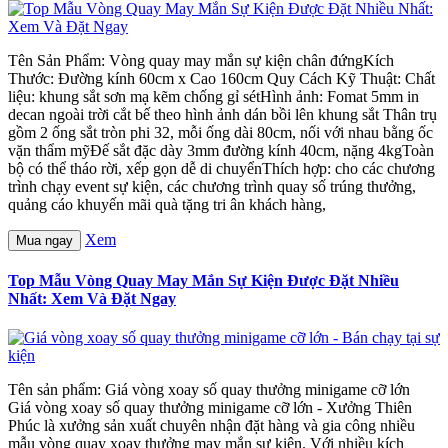
Tên Sản Phẩm: Vòng quay may mắn sự kiện chân đứngKích
Thước: Đường kính 60cm x Cao 160cm Quy Cách Kỹ Thuật: Chất
liệu: khung sắt sơn mạ kẽm chống gỉ sétHình ảnh: Fomat 5mm in
decan ngoài trời cắt bế theo hình ảnh dán bồi lên khung sắt Thân trụ
gồm 2 ống sắt tròn phi 32, mỗi ống dài 80cm, nối với nhau bằng ốc
vặn thẩm mỹĐế sắt đặc dày 3mm đường kính 40cm, nặng 4kgToàn
bộ có thể tháo rời, xếp gọn dễ di chuyểnThích hợp: cho các chương
trình chạy event sự kiện, các chương trình quay số trúng thưởng,
quảng cáo khuyến mãi quà tặng tri ân khách hàng,
Xem
Mua ngay
Top Mẫu Vòng Quay May Mắn Sự Kiện Được Đặt Nhiều
Nhất: Xem Và Đặt Ngay
Tên sản phẩm: Giá vòng xoay số quay thưởng minigame cỡ lớn
Giá vòng xoay số quay thưởng minigame cỡ lớn - Xưởng Thiên
Phúc là xưởng sản xuất chuyên nhận đặt hàng và gia công nhiều
mẫu vòng quay xoay thưởng may mắn sự kiện. Với nhiều kích