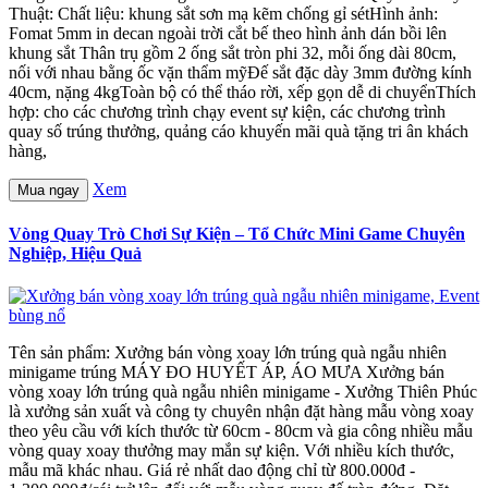
Thuật: Chất liệu: khung sắt sơn mạ kẽm chống gỉ sétHình ảnh:
Fomat 5mm in decan ngoài trời cắt bế theo hình ảnh dán bồi lên
khung sắt Thân trụ gồm 2 ống sắt tròn phi 32, mỗi ống dài 80cm,
nối với nhau bằng ốc vặn thẩm mỹĐế sắt đặc dày 3mm đường kính
40cm, nặng 4kgToàn bộ có thể tháo rời, xếp gọn dễ di chuyểnThích
hợp: cho các chương trình chạy event sự kiện, các chương trình
quay số trúng thưởng, quảng cáo khuyến mãi quà tặng tri ân khách
hàng,
Xem
Mua ngay
Vòng Quay Trò Chơi Sự Kiện – Tổ Chức Mini Game Chuyên
Nghiệp, Hiệu Quả
Tên sản phẩm: Xưởng bán vòng xoay lớn trúng quà ngẫu nhiên
minigame trúng MÁY ĐO HUYẾT ÁP, ÁO MƯA Xưởng bán
vòng xoay lớn trúng quà ngẫu nhiên minigame - Xưởng Thiên Phúc
là xưởng sản xuất và công ty chuyên nhận đặt hàng mẫu vòng xoay
theo yêu cầu với kích thước từ 60cm - 80cm và gia công nhiều mẫu
vòng quay xoay thưởng may mắn sự kiện. Với nhiều kích thước,
mẫu mã khác nhau. Giá rẻ nhất dao động chỉ từ 800.000đ -