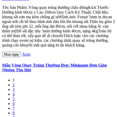
Tên Sản Phẩm: Vòng quay trúng thưởng chân đứngKích Thước:
Đường kính 60cm x Cao 160cm Quy Cách Kỹ Thuật: Chất liệu:
khung sắt sơn mạ kẽm chống gỉ sétHình ảnh: Fomat 5mm in decan
ngoài trời cắt bế theo hình ảnh dán bồi lên khung sắt Thân trụ gồm 2
ống sắt tròn phi 32, mỗi ống dài 80cm, nối với nhau bằng ốc vặn
thẩm mỹĐế sắt đặc dày 3mm đường kính 40cm, nặng 4kgToàn bộ
có thể tháo rời, xếp gọn dễ di chuyểnThích hợp: cho các chương
trình chạy event sự kiện, các chương trình quay số trúng thưởng,
quảng cáo khuyến mãi quà tặng tri ân khách hàng,
Xem
Mua ngay
Mẫu Vòng Quay Trúng Thưởng Đẹp: Minigame Đơn Giản
Nhưng Thu Hút
1
2
3
4
5
6
7
8