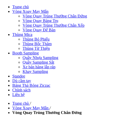
Trang chủ
Vòng Xoay May Mắn
Vòng Quay Trúng Thưởng Chân Đứng
Vòng Quay Bảng Trụ
Vòng Quay Trúng Thưởng Chân Xếp
Vòng Quay Để Bàn
Thùng Mica
Thùng Bỏ Phiếu
Thùng Bốc Thăm
Thùng Từ Thiện
Booth Sampling
Quầy Nhựa Sampling
Quầy Sampling Sắt
Xe bán hàng lắp ráp
Khay Sampling
Standee
Dù cầm tay
Bảng Thả Bóng Ziczac
Chính sách
Liên hệ
Trang chủ
/
Vòng Xoay May Mắn
/
Vòng Quay Trúng Thưởng Chân Đứng