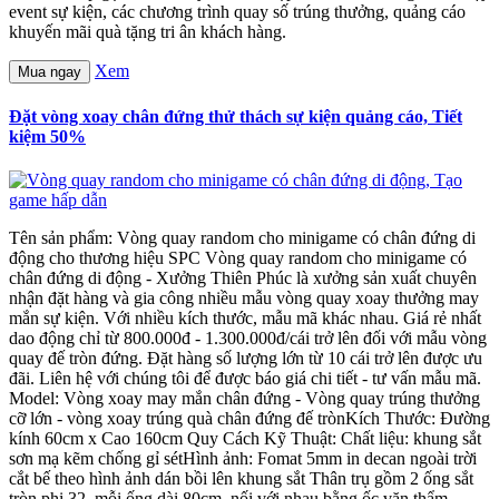
event sự kiện, các chương trình quay số trúng thưởng, quảng cáo
khuyến mãi quà tặng tri ân khách hàng.
Xem
Mua ngay
Đặt vòng xoay chân đứng thử thách sự kiện quảng cáo, Tiết
kiệm 50%
Tên sản phẩm: Vòng quay random cho minigame có chân đứng di
động cho thương hiệu SPC Vòng quay random cho minigame có
chân đứng di động - Xưởng Thiên Phúc là xưởng sản xuất chuyên
nhận đặt hàng và gia công nhiều mẫu vòng quay xoay thưởng may
mắn sự kiện. Với nhiều kích thước, mẫu mã khác nhau. Giá rẻ nhất
dao động chỉ từ 800.000đ - 1.300.000đ/cái trở lên đối với mẫu vòng
quay đế tròn đứng. Đặt hàng số lượng lớn từ 10 cái trở lên được ưu
đãi. Liên hệ với chúng tôi để được báo giá chi tiết - tư vấn mẫu mã.
Model: Vòng xoay may mắn chân đứng - Vòng quay trúng thưởng
cỡ lớn - vòng xoay trúng quà chân đứng đế trònKích Thước: Đường
kính 60cm x Cao 160cm Quy Cách Kỹ Thuật: Chất liệu: khung sắt
sơn mạ kẽm chống gỉ sétHình ảnh: Fomat 5mm in decan ngoài trời
cắt bế theo hình ảnh dán bồi lên khung sắt Thân trụ gồm 2 ống sắt
tròn phi 32, mỗi ống dài 80cm, nối với nhau bằng ốc vặn thẩm