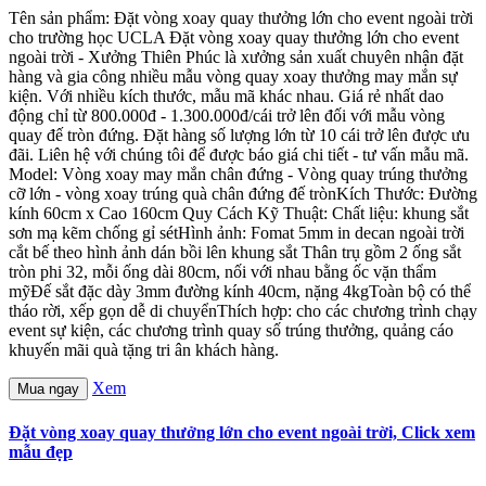
Tên sản phẩm: Đặt vòng xoay quay thưởng lớn cho event ngoài trời
cho trường học UCLA Đặt vòng xoay quay thưởng lớn cho event
ngoài trời - Xưởng Thiên Phúc là xưởng sản xuất chuyên nhận đặt
hàng và gia công nhiều mẫu vòng quay xoay thưởng may mắn sự
kiện. Với nhiều kích thước, mẫu mã khác nhau. Giá rẻ nhất dao
động chỉ từ 800.000đ - 1.300.000đ/cái trở lên đối với mẫu vòng
quay đế tròn đứng. Đặt hàng số lượng lớn từ 10 cái trở lên được ưu
đãi. Liên hệ với chúng tôi để được báo giá chi tiết - tư vấn mẫu mã.
Model: Vòng xoay may mắn chân đứng - Vòng quay trúng thưởng
cỡ lớn - vòng xoay trúng quà chân đứng đế trònKích Thước: Đường
kính 60cm x Cao 160cm Quy Cách Kỹ Thuật: Chất liệu: khung sắt
sơn mạ kẽm chống gỉ sétHình ảnh: Fomat 5mm in decan ngoài trời
cắt bế theo hình ảnh dán bồi lên khung sắt Thân trụ gồm 2 ống sắt
tròn phi 32, mỗi ống dài 80cm, nối với nhau bằng ốc vặn thẩm
mỹĐế sắt đặc dày 3mm đường kính 40cm, nặng 4kgToàn bộ có thể
tháo rời, xếp gọn dễ di chuyểnThích hợp: cho các chương trình chạy
event sự kiện, các chương trình quay số trúng thưởng, quảng cáo
khuyến mãi quà tặng tri ân khách hàng.
Xem
Mua ngay
Đặt vòng xoay quay thưởng lớn cho event ngoài trời, Click xem
mẫu đẹp