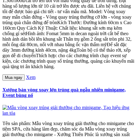
1.300.000đ/cái trở lên đối với mẫu vòng quay đế tròn đứng. Đặt
hàng số lượng lớn từ 10 cái trở lên được ưu đãi. Liên hệ với chúng
tôi để được báo giá chi tiết - tư vấn mẫu mã. Model: Vòng xoay
may mắn chân đứng - Vòng quay trúng thưởng cỡ lớn - vòng xoay
trúng quà chân đứng đế trònKích Thước: Đường kính 60cm x Cao
160cm Quy Cách Kỹ Thuật: Chất liệu: khung sắt sơn mạ kẽm
chống gỉ sétHình ảnh: Fomat 5mm in decan ngoài trời cắt bế theo
hình ảnh dán bồi lên khung sắt Thân trụ gồm 2 ống sắt tròn phi 32,
mỗi ống dài 80cm, nối với nhau bằng ốc vặn thẩm mỹĐế sắt đặc
dày 3mm đường kính 40cm, nặng 4kgToàn bộ có thể tháo rời, xếp
gọn dễ di chuyểnThích hợp: cho các chương trình chạy event sự
kiện, các chương trình quay số trúng thưởng, quảng cáo khuyến mãi
quà tặng tri ân khách hàng.
Xem
Mua ngay
Xưởng bán vòng xoay lớn trúng quà ngẫu nhiên minigame,
Event bùng nổ
Tên sản phẩm: Mẫu vòng xoay trúng giải thưởng cho minigame cho
tiệm SPA, cửa hàng làm đẹp, chăm sóc da Mẫu vòng xoay trúng
giải thưởng cho minigame - Xưởng Thiên Phúc là xưởng sản xuất