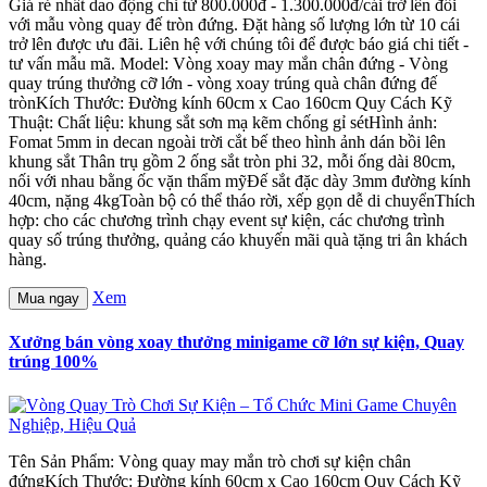
Giá rẻ nhất dao động chỉ từ 800.000đ - 1.300.000đ/cái trở lên đối
với mẫu vòng quay đế tròn đứng. Đặt hàng số lượng lớn từ 10 cái
trở lên được ưu đãi. Liên hệ với chúng tôi để được báo giá chi tiết -
tư vấn mẫu mã. Model: Vòng xoay may mắn chân đứng - Vòng
quay trúng thưởng cỡ lớn - vòng xoay trúng quà chân đứng đế
trònKích Thước: Đường kính 60cm x Cao 160cm Quy Cách Kỹ
Thuật: Chất liệu: khung sắt sơn mạ kẽm chống gỉ sétHình ảnh:
Fomat 5mm in decan ngoài trời cắt bế theo hình ảnh dán bồi lên
khung sắt Thân trụ gồm 2 ống sắt tròn phi 32, mỗi ống dài 80cm,
nối với nhau bằng ốc vặn thẩm mỹĐế sắt đặc dày 3mm đường kính
40cm, nặng 4kgToàn bộ có thể tháo rời, xếp gọn dễ di chuyểnThích
hợp: cho các chương trình chạy event sự kiện, các chương trình
quay số trúng thưởng, quảng cáo khuyến mãi quà tặng tri ân khách
hàng.
Xem
Mua ngay
Xưởng bán vòng xoay thưởng minigame cỡ lớn sự kiện, Quay
trúng 100%
Tên Sản Phẩm: Vòng quay may mắn trò chơi sự kiện chân
đứngKích Thước: Đường kính 60cm x Cao 160cm Quy Cách Kỹ