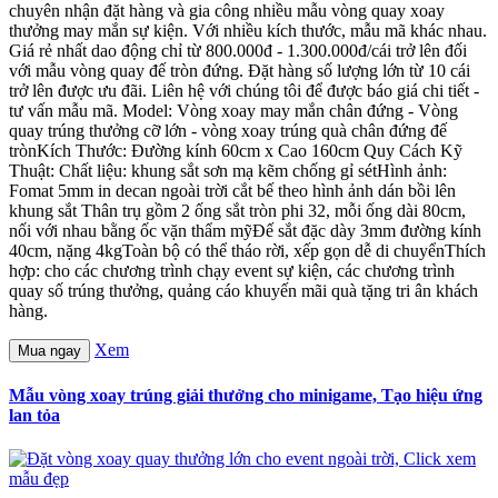
chuyên nhận đặt hàng và gia công nhiều mẫu vòng quay xoay
thưởng may mắn sự kiện. Với nhiều kích thước, mẫu mã khác nhau.
Giá rẻ nhất dao động chỉ từ 800.000đ - 1.300.000đ/cái trở lên đối
với mẫu vòng quay đế tròn đứng. Đặt hàng số lượng lớn từ 10 cái
trở lên được ưu đãi. Liên hệ với chúng tôi để được báo giá chi tiết -
tư vấn mẫu mã. Model: Vòng xoay may mắn chân đứng - Vòng
quay trúng thưởng cỡ lớn - vòng xoay trúng quà chân đứng đế
trònKích Thước: Đường kính 60cm x Cao 160cm Quy Cách Kỹ
Thuật: Chất liệu: khung sắt sơn mạ kẽm chống gỉ sétHình ảnh:
Fomat 5mm in decan ngoài trời cắt bế theo hình ảnh dán bồi lên
khung sắt Thân trụ gồm 2 ống sắt tròn phi 32, mỗi ống dài 80cm,
nối với nhau bằng ốc vặn thẩm mỹĐế sắt đặc dày 3mm đường kính
40cm, nặng 4kgToàn bộ có thể tháo rời, xếp gọn dễ di chuyểnThích
hợp: cho các chương trình chạy event sự kiện, các chương trình
quay số trúng thưởng, quảng cáo khuyến mãi quà tặng tri ân khách
hàng.
Xem
Mua ngay
Mẫu vòng xoay trúng giải thưởng cho minigame, Tạo hiệu ứng
lan tỏa