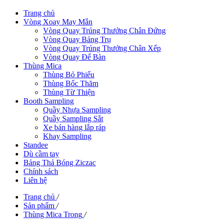
Trang chủ
Vòng Xoay May Mắn
Vòng Quay Trúng Thưởng Chân Đứng
Vòng Quay Bảng Trụ
Vòng Quay Trúng Thưởng Chân Xếp
Vòng Quay Để Bàn
Thùng Mica
Thùng Bỏ Phiếu
Thùng Bốc Thăm
Thùng Từ Thiện
Booth Sampling
Quầy Nhựa Sampling
Quầy Sampling Sắt
Xe bán hàng lắp ráp
Khay Sampling
Standee
Dù cầm tay
Bảng Thả Bóng Ziczac
Chính sách
Liên hệ
Trang chủ
/
Sản phẩm
/
Thùng Mica Trong
/