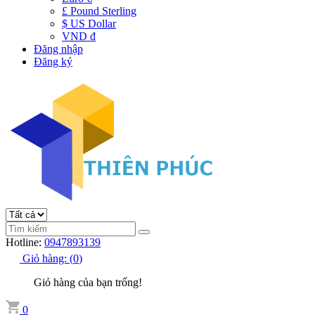
£ Pound Sterling
$ US Dollar
VND đ
Đăng nhập
Đăng ký
Hotline:
0947893139
Giỏ hàng:
(
0
)
Giỏ hàng của bạn trống!
0