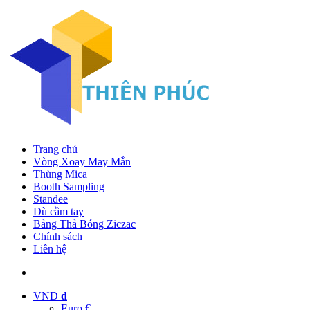
Trang chủ
Vòng Xoay May Mắn
Thùng Mica
Booth Sampling
Standee
Dù cầm tay
Bảng Thả Bóng Ziczac
Chính sách
Liên hệ
VND
đ
Euro €