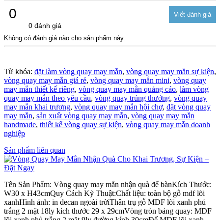
0
0 đánh giá
Không có đánh giá nào cho sản phẩm này.
Từ khóa:
đặt làm vòng quay may mắn
,
vòng quay may mắn sự kiện
,
vòng quay may mắn giá rẻ
,
vòng quay may mắn mini
,
vòng quay
may mắn thiết kế riêng
,
vòng quay may mắn quảng cáo
,
làm vòng
quay may mắn theo yêu cầu
,
vòng quay trúng thưởng
,
vòng quay
may mắn khai trương
,
vòng quay may mắn hội chợ
,
đặt vòng quay
may mắn
,
sản xuất vòng quay may mắn
,
vòng quay may mắn
handmade
,
thiết kế vòng quay sự kiện
,
vòng quay may mắn doanh
nghiệp
Sản phẩm liên quan
Tên Sản Phẩm: Vòng quay may mắn nhận quà để bànKích Thước:
W30 x H43cmQuy Cách Kỹ Thuật:Chất liệu: toàn bộ gỗ mdf lõi
xanhHình ảnh: in decan ngoài trờiThân trụ gỗ MDF lõi xanh phủ
trắng 2 mặt 18ly kích thước 29 x 29cmVòng tròn bảng quay: MDF
lõi xanh phủ trắng 2 mặt 9ly đường kính 30cmĐế MDF lõi xanh