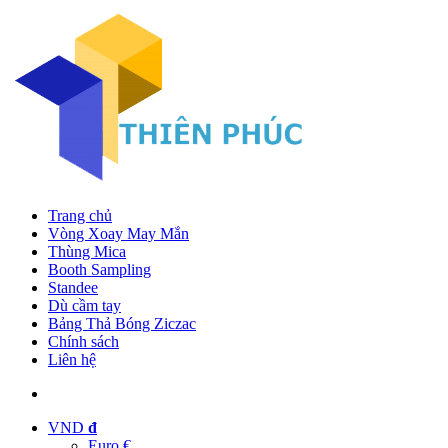
Trang chủ
Vòng Xoay May Mắn
Thùng Mica
Booth Sampling
Standee
Dù cầm tay
Bảng Thả Bóng Ziczac
Chính sách
Liên hệ
VND
đ
Euro €