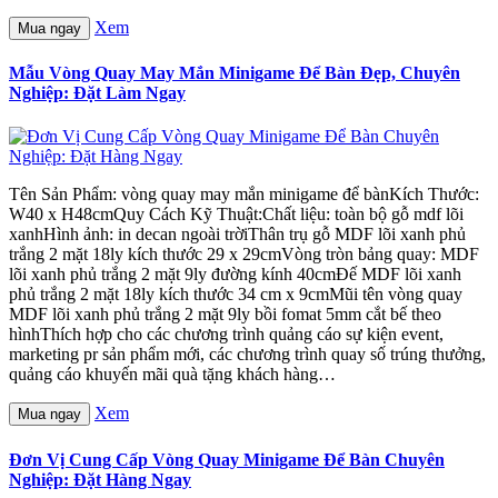
Xem
Mua ngay
Mẫu Vòng Quay May Mắn Minigame Để Bàn Đẹp, Chuyên
Nghiệp: Đặt Làm Ngay
Tên Sản Phẩm: vòng quay may mắn minigame để bànKích Thước:
W40 x H48cmQuy Cách Kỹ Thuật:Chất liệu: toàn bộ gỗ mdf lõi
xanhHình ảnh: in decan ngoài trờiThân trụ gỗ MDF lõi xanh phủ
trắng 2 mặt 18ly kích thước 29 x 29cmVòng tròn bảng quay: MDF
lõi xanh phủ trắng 2 mặt 9ly đường kính 40cmĐế MDF lõi xanh
phủ trắng 2 mặt 18ly kích thước 34 cm x 9cmMũi tên vòng quay
MDF lõi xanh phủ trắng 2 mặt 9ly bồi fomat 5mm cắt bế theo
hìnhThích hợp cho các chương trình quảng cáo sự kiện event,
marketing pr sản phẩm mới, các chương trình quay số trúng thưởng,
quảng cáo khuyến mãi quà tặng khách hàng…
Xem
Mua ngay
Đơn Vị Cung Cấp Vòng Quay Minigame Để Bàn Chuyên
Nghiệp: Đặt Hàng Ngay