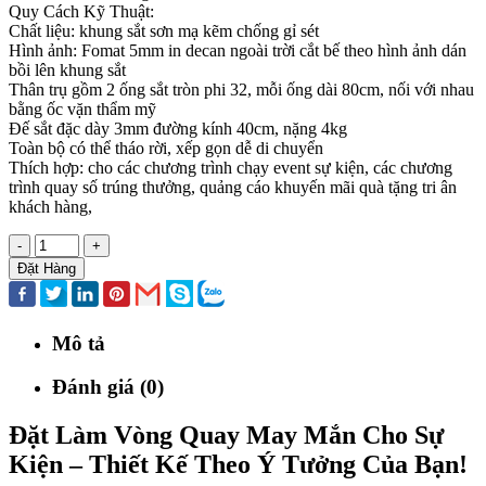
Quy Cách Kỹ Thuật:
Chất liệu: khung sắt sơn mạ kẽm chống gỉ sét
Hình ảnh: Fomat 5mm in decan ngoài trời cắt bế theo hình ảnh dán
bồi lên khung sắt
Thân trụ gồm 2 ống sắt tròn phi 32, mỗi ống dài 80cm, nối với nhau
bằng ốc vặn thẩm mỹ
Đế sắt đặc dày 3mm đường kính 40cm, nặng 4kg
Toàn bộ có thể tháo rời, xếp gọn dễ di chuyển
Thích hợp: cho các chương trình chạy event sự kiện, các chương
trình quay số trúng thưởng, quảng cáo khuyến mãi quà tặng tri ân
khách hàng,
-
+
Đặt Hàng
Mô tả
Đánh giá (0)
Đặt Làm Vòng Quay May Mắn Cho Sự
Kiện – Thiết Kế Theo Ý Tưởng Của Bạn!