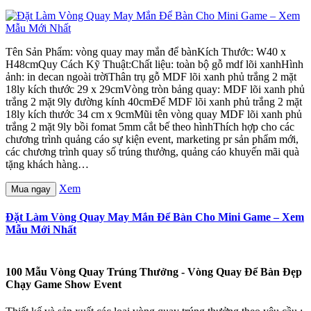
Tên Sản Phẩm: vòng quay may mắn để bànKích Thước: W40 x
H48cmQuy Cách Kỹ Thuật:Chất liệu: toàn bộ gỗ mdf lõi xanhHình
ảnh: in decan ngoài trờiThân trụ gỗ MDF lõi xanh phủ trắng 2 mặt
18ly kích thước 29 x 29cmVòng tròn bảng quay: MDF lõi xanh phủ
trắng 2 mặt 9ly đường kính 40cmĐế MDF lõi xanh phủ trắng 2 mặt
18ly kích thước 34 cm x 9cmMũi tên vòng quay MDF lõi xanh phủ
trắng 2 mặt 9ly bồi fomat 5mm cắt bế theo hìnhThích hợp cho các
chương trình quảng cáo sự kiện event, marketing pr sản phẩm mới,
các chương trình quay số trúng thưởng, quảng cáo khuyến mãi quà
tặng khách hàng…
Xem
Mua ngay
Đặt Làm Vòng Quay May Mắn Để Bàn Cho Mini Game – Xem
Mẫu Mới Nhất
100 Mẫu Vòng Quay Trúng Thưởng - Vòng Quay Để Bàn Đẹp
Chạy Game Show Event