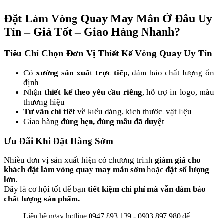
Đặt Làm Vòng Quay May Mắn Ở Đâu Uy
Tín – Giá Tốt – Giao Hàng Nhanh?
Tiêu Chí Chọn Đơn Vị Thiết Kế Vòng Quay Uy Tín
Có
xưởng sản xuất trực tiếp
, đảm bảo chất lượng ổn
định
Nhận
thiết kế theo yêu cầu riêng
, hỗ trợ in logo, màu
thương hiệu
Tư vấn chi tiết
về kiểu dáng, kích thước, vật liệu
Giao hàng
đúng hẹn, đúng mẫu đã duyệt
Ưu Đãi Khi Đặt Hàng Sớm
Nhiều đơn vị sản xuất hiện có chương trình
giảm giá cho
khách đặt làm vòng quay may mắn sớm
hoặc
đặt số lượng
lớn
.
Đây là cơ hội tốt để bạn
tiết kiệm chi phí mà vẫn đảm bảo
chất lượng sản phẩm.
Liên hệ ngay hotline 0947.893.139 - 0903.897.980 để