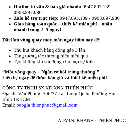
Hotline tư vấn & báo giá nhanh:
0947.893.139 -
0903.897.980
Zalo hỗ trợ trực tiếp:
0947.893.139 - 0903.897.980
Giao hàng toàn quốc – thiết kế miễn phí – nhận
nhanh trong 2–5 ngày!
Đặt làm vòng quay may mắn ngay hôm nay
để:
Thu hút khách hàng đông gấp 3 lần
Tăng tương tác thương hiệu hiệu quả
Tạo không khí sôi động cho mọi sự kiện
“Một vòng quay – Ngàn cơ hội trúng thưởng!”
Liên hệ ngay để được báo giá và thiết kế miễn phí!
CÔNG TY TNHH SX KD XNK THIÊN PHÚC
Địa chỉ Văn Phòng: 506/37 Lạc Long Quân, Phường Hòa
Bình TP.HCM
Email:
baogia.thienphuc@gmail.com
ADMIN: KHÁNH - THIÊN PHÚC