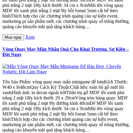
phủ trắng 2 mặt 18ly kích thước 34 cm x 9cmMũi tên vòng quay
MDF lõi xanh phủ trắng 2 mặt 9ly bồi fomat 5mm cắt bế theo
hìnhThích hợp cho các chương trình quảng cáo sự kiện event,
marketing pr sản phẩm mới, các chương trình quay số trúng thưởng,
quảng cáo khuyến mãi quà tặng khách hàng…
Xem
Mua ngay
Vòng Quay May Mắn Nhận Quà Cho Khai Trương, Sự Kiện –
Đặt Ngay
Tên Sản Phẩm: vòng quay may mắn minigame để bànKích Thước:
W40 x H48cmQuy Cách Kỹ Thuật:Chất liệu: toàn bộ gỗ mdf lõi
xanhHình ảnh: in decan ngoài trờiThân trụ gỗ MDF lõi xanh phủ
trắng 2 mặt 18ly kích thước 29 x 29cmVòng tròn bảng quay: MDF
lõi xanh phủ trắng 2 mặt 9ly đường kính 40cmĐế MDF lõi xanh
phủ trắng 2 mặt 18ly kích thước 34 cm x 9cmMũi tên vòng quay
MDF lõi xanh phủ trắng 2 mặt 9ly bồi fomat 5mm cắt bế theo
hìnhThích hợp cho các chương trình quảng cáo sự kiện event,
marketing pr sản phẩm mới, các chương trình quay số trúng thưởng,
quảng cáo khuyến mãi quà tặng khách hàng…