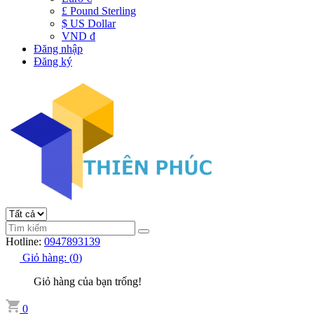
£ Pound Sterling
$ US Dollar
VND đ
Đăng nhập
Đăng ký
Hotline:
0947893139
Giỏ hàng:
(
0
)
Giỏ hàng của bạn trống!
0