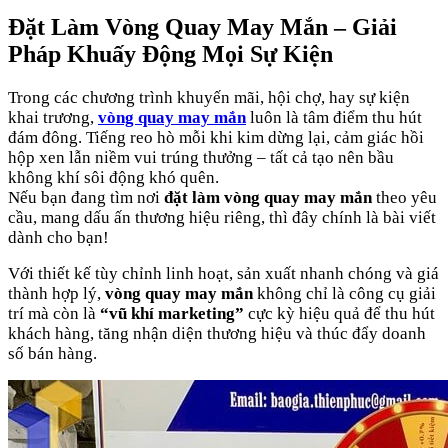
Đặt Làm Vòng Quay May Mắn – Giải
Pháp Khuấy Động Mọi Sự Kiện
Trong các chương trình khuyến mãi, hội chợ, hay sự kiện
khai trương,
vòng quay may mắn
luôn là tâm điểm thu hút
đám đông. Tiếng reo hò mỗi khi kim dừng lại, cảm giác hồi
hộp xen lẫn niềm vui trúng thưởng – tất cả tạo nên bầu
không khí sôi động khó quên.
Nếu bạn đang tìm nơi
đặt làm vòng quay may mắn
theo yêu
cầu, mang dấu ấn thương hiệu riêng, thì đây chính là bài viết
dành cho bạn!
Với thiết kế tùy chỉnh linh hoạt, sản xuất nhanh chóng và giá
thành hợp lý,
vòng quay may mắn
không chỉ là công cụ giải
trí mà còn là
“vũ khí marketing”
cực kỳ hiệu quả để thu hút
khách hàng, tăng nhận diện thương hiệu và thúc đẩy doanh
số bán hàng.