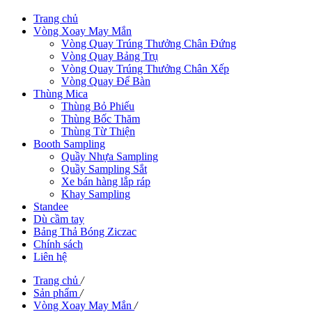
Trang chủ
Vòng Xoay May Mắn
Vòng Quay Trúng Thưởng Chân Đứng
Vòng Quay Bảng Trụ
Vòng Quay Trúng Thưởng Chân Xếp
Vòng Quay Để Bàn
Thùng Mica
Thùng Bỏ Phiếu
Thùng Bốc Thăm
Thùng Từ Thiện
Booth Sampling
Quầy Nhựa Sampling
Quầy Sampling Sắt
Xe bán hàng lắp ráp
Khay Sampling
Standee
Dù cầm tay
Bảng Thả Bóng Ziczac
Chính sách
Liên hệ
Trang chủ
/
Sản phẩm
/
Vòng Xoay May Mắn
/