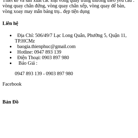
Thiết kế và sản xuất các loại vòng quay trúng thưởng theo yêu cầu :
vòng quay chân đứng, vòng quay chân xếp, vòng quay để bàn,
vòng xoay may mắn bảng trụ.. đẹp tiện dụng
Liên hệ
Địa Chỉ: 506/49/7 Lạc Long Quân, Phường 5, Quận 11,
TP.HCMz
baogia.thienphuc@gmail.com
Hotline: 0947 893 139
Điện Thoại: 0903 897 980
Báo Giá :
0947 893 139 - 0903 897 980
Facebook
Bản Đồ