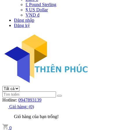
£ Pound Sterling
$ US Dollar
VND đ
Đăng nhập
Đăng ký
Hotline:
0947893139
Giỏ hàng:
(
0
)
Giỏ hàng của bạn trống!
0