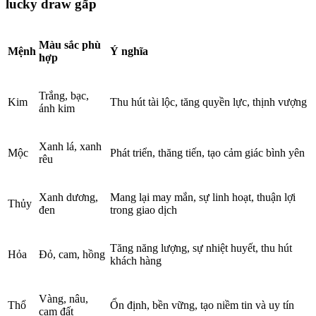
lucky draw gấp
Màu sắc phù
Mệnh
Ý nghĩa
hợp
Trắng, bạc,
Kim
Thu hút tài lộc, tăng quyền lực, thịnh vượng
ánh kim
Xanh lá, xanh
Mộc
Phát triển, thăng tiến, tạo cảm giác bình yên
rêu
Xanh dương,
Mang lại may mắn, sự linh hoạt, thuận lợi
Thủy
đen
trong giao dịch
Tăng năng lượng, sự nhiệt huyết, thu hút
Hỏa
Đỏ, cam, hồng
khách hàng
Vàng, nâu,
Thổ
Ổn định, bền vững, tạo niềm tin và uy tín
cam đất