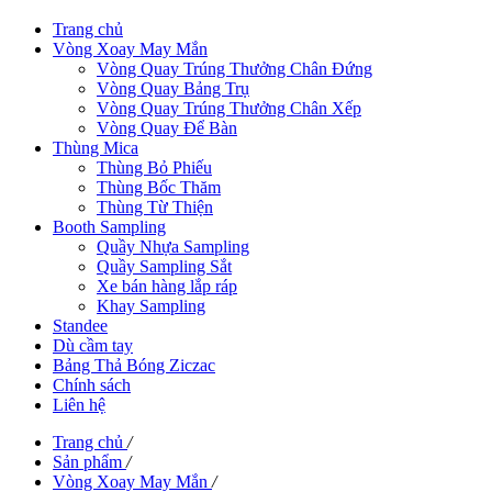
Trang chủ
Vòng Xoay May Mắn
Vòng Quay Trúng Thưởng Chân Đứng
Vòng Quay Bảng Trụ
Vòng Quay Trúng Thưởng Chân Xếp
Vòng Quay Để Bàn
Thùng Mica
Thùng Bỏ Phiếu
Thùng Bốc Thăm
Thùng Từ Thiện
Booth Sampling
Quầy Nhựa Sampling
Quầy Sampling Sắt
Xe bán hàng lắp ráp
Khay Sampling
Standee
Dù cầm tay
Bảng Thả Bóng Ziczac
Chính sách
Liên hệ
Trang chủ
/
Sản phẩm
/
Vòng Xoay May Mắn
/