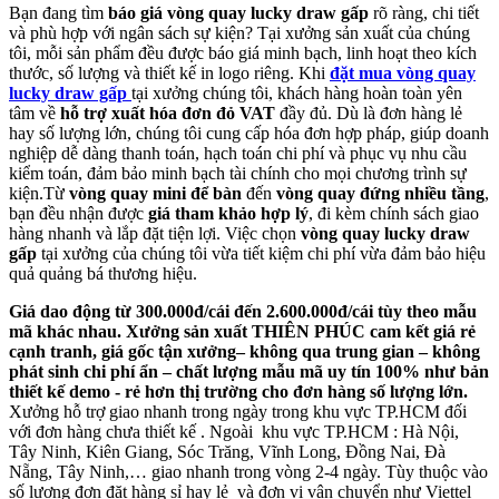
Bạn đang tìm
báo giá vòng quay lucky draw gấp
rõ ràng, chi tiết
và phù hợp với ngân sách sự kiện? Tại xưởng sản xuất của chúng
tôi, mỗi sản phẩm đều được báo giá minh bạch, linh hoạt theo kích
thước, số lượng và thiết kế in logo riêng. Khi
đặt mua vòng quay
lucky draw gấp
tại xưởng chúng tôi, khách hàng hoàn toàn yên
tâm về
hỗ trợ xuất hóa đơn đỏ VAT
đầy đủ. Dù là đơn hàng lẻ
hay số lượng lớn, chúng tôi cung cấp hóa đơn hợp pháp, giúp doanh
nghiệp dễ dàng thanh toán, hạch toán chi phí và phục vụ nhu cầu
kiểm toán, đảm bảo minh bạch tài chính cho mọi chương trình sự
kiện.Từ
vòng quay mini để bàn
đến
vòng quay đứng nhiều tầng
,
bạn đều nhận được
giá tham khảo hợp lý
, đi kèm chính sách giao
hàng nhanh và lắp đặt tiện lợi. Việc chọn
vòng quay lucky draw
gấp
tại xưởng của chúng tôi vừa tiết kiệm chi phí vừa đảm bảo hiệu
quả quảng bá thương hiệu.
Giá dao động từ 300.000đ/cái đến 2.600.000đ/cái tùy theo mẫu
mã khác nhau. Xưởng sản xuất THIÊN PHÚC cam kết giá rẻ
cạnh tranh, giá gốc tận xưởng– không qua trung gian – không
phát sinh chi phí ẩn – chất lượng mẫu mã uy tín 100% như bản
thiết kế demo
- r
ẻ hơn thị trường cho đơn hàng số lượng lớn
.
Xưởng hỗ trợ giao nhanh trong ngày trong khu vực TP.HCM đối
với đơn hàng chưa thiết kế . Ngoài khu vực TP.HCM : Hà Nội,
Tây Ninh, Kiên Giang, Sóc Trăng, Vĩnh Long, Đồng Nai, Đà
Nẵng, Tây Ninh,… giao nhanh trong vòng 2-4 ngày. Tùy thuộc vào
số lượng đơn đặt hàng sỉ hay lẻ và đơn vị vận chuyển như Viettel