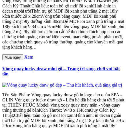
vòng xoay trúng thưởng để bànKích Thước: W30 x H43cmQuy
Cách Kỹ Thuật:Chất liệu: toàn bộ gỗ mdf lõi xanhHình ảnh: in
decan ngoài trờiThân trụ gỗ MDF lõi xanh phủ trắng 2 mặt 18ly
kích thước 29 x 29cmVòng tròn bảng quay: MDF lõi xanh phủ
trắng 2 mặt 9ly đường kính 30cmĐế MDF lõi xanh phủ trắng 2 mặt
18ly kích thước 34 cm x 9cmMũi tên vòng quay MDF lõi xanh phủ
trắng 2 mặt 9ly bồi fomat 5mm cắt bế theo hìnhThích hợp cho các
chương trình quảng cáo sự kiện event, marketing pr sản phẩm mới,
các chương trình quay số trúng thưởng, quảng cáo khuyến mãi quà
tặng khách hàng…
Xem
Mua ngay
Vòng quay lucky draw mini gỗ – Trang trí sang, chơi vui bất
tận
Tên Sản Phẩm: Vòng quay lucky draw gỗ in logo cho quán SPA -
GLIN Vòng quay lucky draw gỗ - Liên hệ đặt hàng chưa tới 5 phút
tại THIÊN PHÚC Model: vòng xoay quay may mắn - vòng quay
trúng thưởng để bànKích Thước: W40 x H48cmQuy Cách Kỹ
Thuật:Chất liệu: toàn bộ gỗ mdf lõi xanhHình ảnh: in decan ngoài
trờiThân trụ gỗ MDF lõi xanh phủ trắng 2 mặt 18ly kích thước 29 x
29cmVòng tròn bảng quay: MDF lõi xanh phủ trắng 2 mặt 9ly