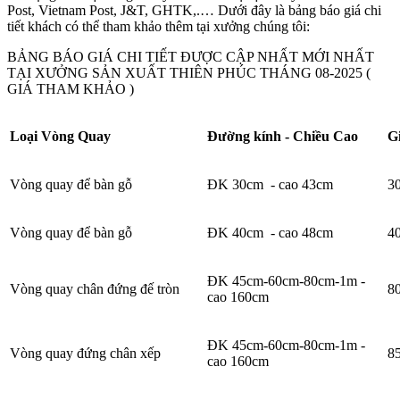
Post, Vietnam Post, J&T, GHTK,.… Dưới đây là bảng báo giá chi
tiết khách có thể tham khảo thêm tại xưởng chúng tôi:
BẢNG BÁO GIÁ CHI TIẾT ĐƯỢC CẬP NHẤT MỚI NHẤT
TẠI XƯỞNG SẢN XUẤT THIÊN PHÚC THÁNG 08-2025 (
GIÁ THAM KHẢO )
Loại Vòng Quay
Đường kính - Chiều Cao
G
Vòng quay để bàn gỗ
ĐK 30cm - cao 43cm
30
Vòng quay để bàn gỗ
ĐK 40cm - cao 48cm
40
ĐK 45cm-60cm-80cm-1m -
Vòng quay chân đứng đế tròn
80
cao 160cm
ĐK 45cm-60cm-80cm-1m -
Vòng quay đứng chân xếp
85
cao 160cm