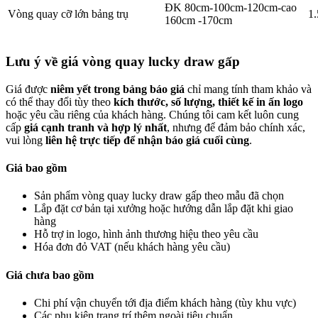
ĐK 80cm-100cm-120cm-cao
Vòng quay cỡ lớn bảng trụ
1.
160cm -170cm
Lưu ý về giá vòng quay lucky draw gấp
Giá được
niêm yết trong bảng báo giá
chỉ mang tính tham khảo và
có thể thay đổi tùy theo
kích thước, số lượng, thiết kế in ấn logo
hoặc yêu cầu riêng của khách hàng. Chúng tôi cam kết luôn cung
cấp
giá cạnh tranh và hợp lý nhất
, nhưng để đảm bảo chính xác,
vui lòng
liên hệ trực tiếp để nhận báo giá cuối cùng
.
Giá bao gồm
Sản phẩm vòng quay lucky draw gấp theo mẫu đã chọn
Lắp đặt cơ bản tại xưởng hoặc hướng dẫn lắp đặt khi giao
hàng
Hỗ trợ in logo, hình ảnh thương hiệu theo yêu cầu
Hóa đơn đỏ VAT (nếu khách hàng yêu cầu)
Giá chưa bao gồm
Chi phí vận chuyển tới địa điểm khách hàng (tùy khu vực)
Các phụ kiện trang trí thêm ngoài tiêu chuẩn