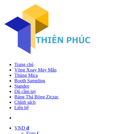
Trang chủ
Vòng Xoay May Mắn
Thùng Mica
Booth Sampling
Standee
Dù cầm tay
Bảng Thả Bóng Ziczac
Chính sách
Liên hệ
VND
đ
Euro €