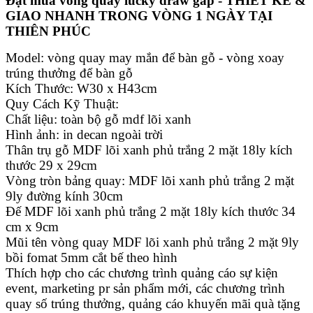
Đặt mua vòng quay lucky draw gấp - THIẾT KẾ &
GIAO NHANH TRONG VÒNG 1 NGÀY TẠI
THIÊN PHÚC
Model: vòng quay may mắn để bàn gỗ - vòng xoay
trúng thưởng để bàn gỗ
Kích Thước: W30 x H43cm
Quy Cách Kỹ Thuật:
Chất liệu: toàn bộ gỗ mdf lõi xanh
Hình ảnh: in decan ngoài trời
Thân trụ gỗ MDF lõi xanh phủ trắng 2 mặt 18ly kích
thước 29 x 29cm
Vòng tròn bảng quay: MDF lõi xanh phủ trắng 2 mặt
9ly đường kính 30cm
Đế MDF lõi xanh phủ trắng 2 mặt 18ly kích thước 34
cm x 9cm
Mũi tên vòng quay MDF lõi xanh phủ trắng 2 mặt 9ly
bồi fomat 5mm cắt bế theo hình
Thích hợp cho các chương trình quảng cáo sự kiện
event, marketing pr sản phẩm mới, các chương trình
quay số trúng thưởng, quảng cáo khuyến mãi quà tặng