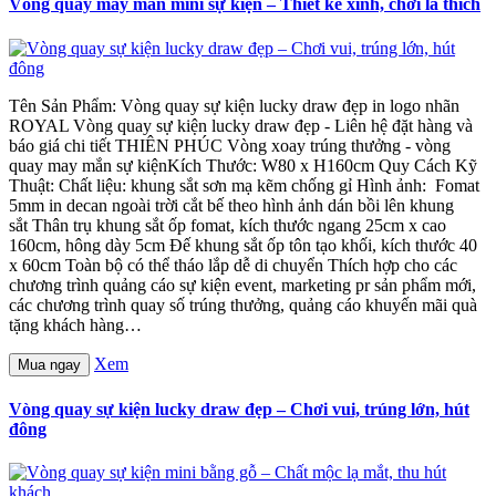
Vòng quay may mắn mini sự kiện – Thiết kế xinh, chơi là thích
Tên Sản Phẩm: Vòng quay sự kiện lucky draw đẹp in logo nhãn
ROYAL Vòng quay sự kiện lucky draw đẹp - Liên hệ đặt hàng và
báo giá chi tiết THIÊN PHÚC Vòng xoay trúng thưởng - vòng
quay may mắn sự kiệnKích Thước: W80 x H160cm Quy Cách Kỹ
Thuật: Chất liệu: khung sắt sơn mạ kẽm chống gỉ Hình ảnh: Fomat
5mm in decan ngoài trời cắt bế theo hình ảnh dán bồi lên khung
sắt Thân trụ khung sắt ốp fomat, kích thước ngang 25cm x cao
160cm, hông dày 5cm Đế khung sắt ốp tôn tạo khối, kích thước 40
x 60cm Toàn bộ có thể tháo lắp dễ di chuyển Thích hợp cho các
chương trình quảng cáo sự kiện event, marketing pr sản phẩm mới,
các chương trình quay số trúng thưởng, quảng cáo khuyến mãi quà
tặng khách hàng…
Xem
Mua ngay
Vòng quay sự kiện lucky draw đẹp – Chơi vui, trúng lớn, hút
đông