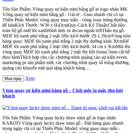
Tên Sản Phẩm: Vòng quay sự kiện mini bằng gỗ in logo nhãn MK
Vòng quay sự kiện mini bằng gỗ - Giá rẻ - Giao nhanh chỉ có tại
Thiên Phúc Model: vòng quay may mắn - vòng xoay trúng thưởng
để bànKích Thước: W30 x H43cmQuy Cách Kỹ Thuật:Chất liệu:
toàn bộ gỗ mdf lõi xanhHình ảnh: in decan ngoài trờiThân trụ gỗ
MDF lõi xanh phủ trắng 2 mặt 18ly kích thước 29 x 29cmVòng tròn
bảng quay: MDF lõi xanh phủ trắng 2 mặt 9ly đường kính 30cmĐế
MDF lõi xanh phủ trắng 2 mặt 18ly kích thước 34 cm x 9cmMũi tên
vòng quay MDF lõi xanh phủ trắng 2 mặt 9ly bồi fomat 5mm cắt bế
theo hìnhThích hợp cho các chương trình quảng cáo sự kiện event,
marketing pr sản phẩm mới, các chương trình quay số trúng thưởng,
quảng cáo khuyến mãi quà tặng khách hàng…
Xem
Mua ngay
Vòng quay sự kiện mini bằng gỗ – Chất mộc lạ mắt, thu hút
khách
Tên Sản Phẩm: Vòng quay lucky draw mini gỗ in logo nhãn
KAROFI Vòng quay lucky draw mini gỗ - Đặt hàng giao nhanh
trong ngày chỉ có tại Thiên Phúc Model: vòng quay may mắn -