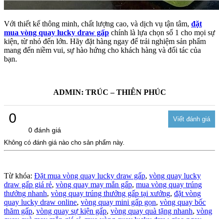
Với thiết kế thông minh, chất lượng cao, và dịch vụ tận tâm,
đặt
mua vòng quay lucky draw gấp
chính là lựa chọn số 1 cho mọi sự
kiện, từ nhỏ đến lớn. Hãy đặt hàng ngay để trải nghiệm sản phẩm
mang đến niềm vui, sự hào hứng cho khách hàng và đối tác của
bạn.
ADMIN: TRÚC – THIÊN PHÚC
0
0 đánh giá
Không có đánh giá nào cho sản phẩm này.
Từ khóa:
Đặt mua vòng quay lucky draw gấp
,
vòng quay lucky
draw gấp giá rẻ
,
vòng quay may mắn gấp
,
mua vòng quay trúng
thưởng nhanh
,
vòng quay trúng thưởng gấp tại xưởng
,
đặt vòng
quay lucky draw online
,
vòng quay mini gấp gọn
,
vòng quay bốc
thăm gấp
,
vòng quay sự kiện gấp
,
vòng quay quà tặng nhanh
,
vòng