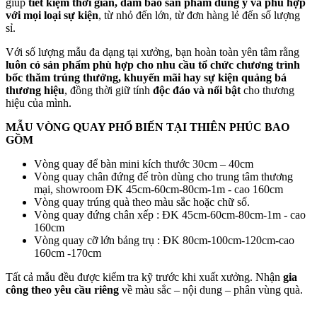
giúp
tiết kiệm thời gian, đảm bảo sản phẩm đúng ý và phù hợp
với mọi loại sự kiện
, từ nhỏ đến lớn, từ đơn hàng lẻ đến số lượng
sỉ.
Với số lượng mẫu đa dạng tại xưởng, bạn hoàn toàn yên tâm rằng
luôn có sản phẩm phù hợp cho nhu cầu tổ chức chương trình
bốc thăm trúng thưởng, khuyến mãi hay sự kiện quảng bá
thương hiệu
, đồng thời giữ tính
độc đáo và nổi bật
cho thương
hiệu của mình.
MẪU VÒNG QUAY PHỔ BIẾN TẠI THIÊN PHÚC BAO
GỒM
Vòng quay để bàn mini kích thước 30cm – 40cm
Vòng quay chân đứng đế tròn dùng cho trung tâm thương
mại, showroom ĐK 45cm-60cm-80cm-1m - cao 160cm
Vòng quay trúng quà theo màu sắc hoặc chữ số.
Vòng quay đứng chân xếp : ĐK 45cm-60cm-80cm-1m - cao
160cm
Vòng quay cỡ lớn bảng trụ : ĐK 80cm-100cm-120cm-cao
160cm -170cm
Tất cả mẫu đều được kiểm tra kỹ trước khi xuất xưởng. Nhận
gia
công theo yêu cầu riêng
về màu sắc – nội dung – phân vùng quà.