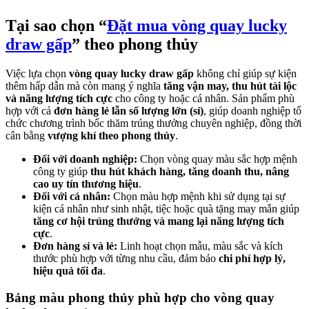
Tại sao chọn “
Đặt mua vòng quay lucky
draw gấp
” theo phong thủy
Việc lựa chọn
vòng quay lucky draw gấp
không chỉ giúp sự kiện
thêm hấp dẫn mà còn mang ý nghĩa
tăng vận may, thu hút tài lộc
và năng lượng tích cực
cho công ty hoặc cá nhân. Sản phẩm phù
hợp với cả
đơn hàng lẻ lẫn số lượng lớn (sỉ)
, giúp doanh nghiệp tổ
chức chương trình bốc thăm trúng thưởng chuyên nghiệp, đồng thời
cân bằng
vượng khí theo phong thủy
.
Đối với doanh nghiệp:
Chọn vòng quay màu sắc hợp mệnh
công ty giúp
thu hút khách hàng, tăng doanh thu, nâng
cao uy tín thương hiệu
.
Đối với cá nhân:
Chọn màu hợp mệnh khi sử dụng tại sự
kiện cá nhân như sinh nhật, tiệc hoặc quà tặng may mắn giúp
tăng cơ hội trúng thưởng và mang lại năng lượng tích
cực
.
Đơn hàng sỉ và lẻ:
Linh hoạt chọn mẫu, màu sắc và kích
thước phù hợp với từng nhu cầu, đảm bảo
chi phí hợp lý,
hiệu quả tối đa
.
Bảng màu phong thủy phù hợp cho vòng quay