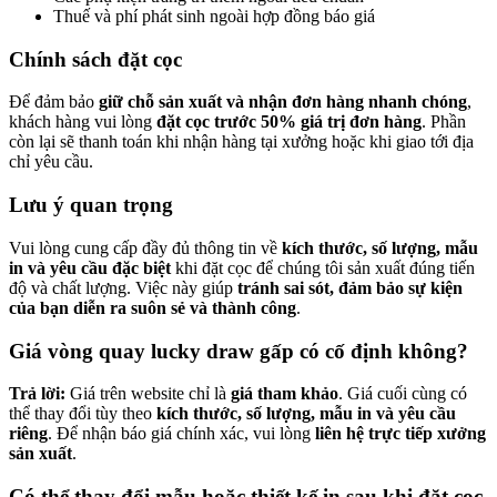
Thuế và phí phát sinh ngoài hợp đồng báo giá
Chính sách đặt cọc
Để đảm bảo
giữ chỗ sản xuất và nhận đơn hàng nhanh chóng
,
khách hàng vui lòng
đặt cọc trước 50% giá trị đơn hàng
. Phần
còn lại sẽ thanh toán khi nhận hàng tại xưởng hoặc khi giao tới địa
chỉ yêu cầu.
Lưu ý quan trọng
Vui lòng cung cấp đầy đủ thông tin về
kích thước, số lượng, mẫu
in và yêu cầu đặc biệt
khi đặt cọc để chúng tôi sản xuất đúng tiến
độ và chất lượng. Việc này giúp
tránh sai sót, đảm bảo sự kiện
của bạn diễn ra suôn sẻ và thành công
.
Giá vòng quay lucky draw gấp có cố định không?
Trả lời:
Giá trên website chỉ là
giá tham khảo
. Giá cuối cùng có
thể thay đổi tùy theo
kích thước, số lượng, mẫu in và yêu cầu
riêng
. Để nhận báo giá chính xác, vui lòng
liên hệ trực tiếp xưởng
sản xuất
.
Có thể thay đổi mẫu hoặc thiết kế in sau khi đặt cọc