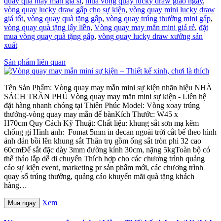
quay quà may mắn giá sỉ
,
mua vòng quay lucky draw giao ngay
,
vòng quay lucky draw gấp cho sự kiện
,
vòng quay mini lucky draw
giá tốt
,
vòng quay quà tặng gấp
,
vòng quay trúng thưởng mini gấp
,
vòng quay quà tặng lấy liền
,
Vòng quay may mắn mini giá rẻ
,
đặt
mua vòng quay quà tặng gấp
,
vòng quay lucky draw xưởng sản
xuất
Sản phẩm liên quan
Tên Sản Phẩm: Vòng quay may mắn mini sự kiện nhãn hiệu NHÀ
SÁCH TRẦN PHÚ Vòng quay may mắn mini sự kiện - Liên hệ
đặt hàng nhanh chóng tại Thiên Phúc Model: Vòng xoay trúng
thưởng-vòng quay may mắn để bànKích Thước: W45 x
H70cm Quy Cách Kỹ Thuật: Chất liệu: khung sắt sơn mạ kẽm
chống gỉ Hình ảnh: Fomat 5mm in decan ngoài trời cắt bế theo hình
ảnh dán bồi lên khung sắt Thân trụ gồm ống sắt tròn phi 32 cao
60cmĐế sắt đặc dày 3mm đường kính 30cm, nặng 5kgToàn bộ có
thể tháo lắp dễ di chuyển Thích hợp cho các chương trình quảng
cáo sự kiện event, marketing pr sản phẩm mới, các chương trình
quay số trúng thưởng, quảng cáo khuyến mãi quà tặng khách
hàng…
Xem
Mua ngay