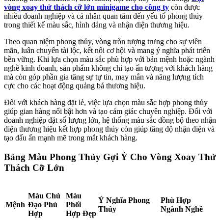
vòng xoay thử thách cỡ lớn minigame cho công ty
còn được
nhiều doanh nghiệp và cá nhân quan tâm đến yếu tố phong thủy
trong thiết kế màu sắc, hình dáng và nhận diện thương hiệu.
Theo quan niệm phong thủy, vòng tròn tượng trưng cho sự viên
mãn, luân chuyển tài lộc, kết nối cơ hội và mang ý nghĩa phát triển
bền vững. Khi lựa chọn màu sắc phù hợp với bản mệnh hoặc ngành
nghề kinh doanh, sản phẩm không chỉ tạo ấn tượng với khách hàng
mà còn góp phần gia tăng sự tự tin, may mắn và năng lượng tích
cực cho các hoạt động quảng bá thương hiệu.
Đối với khách hàng đặt lẻ, việc lựa chọn màu sắc hợp phong thủy
giúp gian hàng nổi bật hơn và tạo cảm giác chuyên nghiệp. Đối với
doanh nghiệp đặt số lượng lớn, hệ thống màu sắc đồng bộ theo nhận
diện thương hiệu kết hợp phong thủy còn giúp tăng độ nhận diện và
tạo dấu ấn mạnh mẽ trong mắt khách hàng.
Bảng Màu Phong Thủy Gợi Ý Cho Vòng Xoay Thử
Thách Cỡ Lớn
Màu Chủ
Màu
Ý Nghĩa Phong
Phù Hợp
Mệnh
Đạo Phù
Phối
Thủy
Ngành Nghề
Hợp
Hợp Đẹp