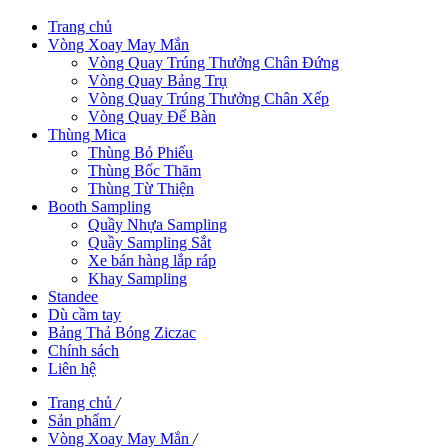
Trang chủ
Vòng Xoay May Mắn
Vòng Quay Trúng Thưởng Chân Đứng
Vòng Quay Bảng Trụ
Vòng Quay Trúng Thưởng Chân Xếp
Vòng Quay Để Bàn
Thùng Mica
Thùng Bỏ Phiếu
Thùng Bốc Thăm
Thùng Từ Thiện
Booth Sampling
Quầy Nhựa Sampling
Quầy Sampling Sắt
Xe bán hàng lắp ráp
Khay Sampling
Standee
Dù cầm tay
Bảng Thả Bóng Ziczac
Chính sách
Liên hệ
Trang chủ
/
Sản phẩm
/
Vòng Xoay May Mắn
/