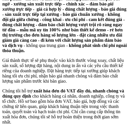
ngờ - xưởng sản xuất trực tiếp – chính xác – đảm bảo
giá
xưởng trực tiếp
- giá cả hợp lý - đúng chất lượng - báo giá đúng
-
sản xuất trực tiếp tại xưởng - báo giá chuẩn xưởng - không
đội giá giữa chừng - công khai - ưu chi phí - cam kết đúng giá -
đúng chất lượng - đảm bảo chất lượng vượt trội rõ ràng ngay
từ đầu – mẫu mã uy tín 100% như bản thiết kế demo - rẻ hơn
thị trường cho đơn hàng số lượng lớn - đặt càng nhiều ưu đãi
giảm giá càng cao - đi kèm với chất lượng sản phẩm đảm bảo
và dịch vụ
- không qua trung gian -
không phát sinh chi phí ngoài
thỏa thuận.
Giá thành thực tế sẽ phụ thuộc vào kích thước vòng xoay, chất liệu
sản xuất, số lượng đặt hàng, nội dung in ấn và các yêu cầu thiết kế
riêng của doanh nghiệp. Đặt hàng trực tiếp tại xưởng giúp khách
hàng tối ưu chi phí, nhận báo giá nhanh chóng và đảm bảo chất
lượng sản phẩm trước khi bàn giao.
Chúng tôi hỗ trợ
xuất hóa đơn đỏ VAT đầy đủ, nhanh chóng và
đúng quy định
cho khách hàng cá nhân, doanh nghiệp, công ty và
tổ chức. Hồ sơ bao gồm hóa đơn VAT, báo giá, hợp đồng và các
chứng từ liên quan, giúp khách hàng thuận tiện trong việc thanh
toán, quyết toán và hạch toán chi phí. Chỉ cần cung cấp thông tin
xuất hóa đơn, chúng tôi sẽ hỗ trợ hoàn thiện trong thời gian sớm
nhất.