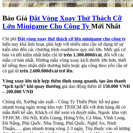
Báo Giá
Đặt Vòng Xoay Thử Thách Cỡ
Lớn Minigame Cho Công Ty
Mới Nhất
Chi phí
Đặt vòng xoay thử thách cỡ lớn minigame cho công ty
hiện nay khá linh hoạt, phù hợp với nhiều nhu cầu sử dụng từ sự
kiện nhỏ đến các chương trình roadshow quy mô lớn. Mức giá cơ
bản và tiết kiệm nhất hiện chỉ từ
trên 1.300.000đ/cái
, đối với các
mẫu cơ bản nhất. Những mẫu vòng xoay kích thước lớn hơn, thiết
kế riêng theo nhận diện thương hiệu hoặc gia công theo yêu cầu sẽ
có giá từ
trên 2.600.000đ/cái trở lên
.
Vòng xoay lớn tích hợp thêm đinh xung quanh, tạo âm thanh
“tạch tạch” khi quay thưởng
giá dao động thêm từ
150.000 VNĐ
– 200.000 VNĐ
Chúng tôi, Xưởng sản xuất – Công Ty Thiên Phúc hỗ trợ giao
nhanh trong ngày trong khu vực TP.HCM đối với đơn hàng đã có
mẫu thiết kế sẵn. Khách có thể xem và duyệt mẫu, Ngoài khu vực
TP.HCM : Hà Nội, Kiên Giang, Hưng Yên, Cà Mau, Vĩnh Long,
Đà Nẵng, Phú Quốc, Nha Trang, Phú Quốc, Nghệ An, Ninh
Thuận,.… giao nhanh trong vòng 2-3 ngày. Tùy thuộc vào số lượng