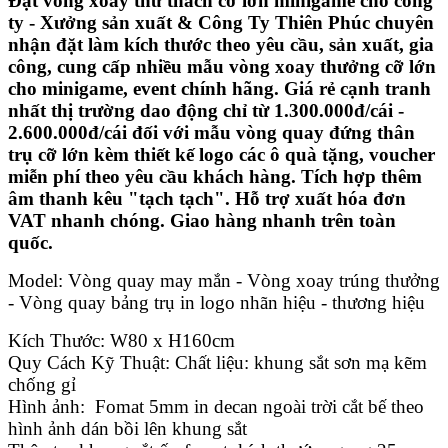
Đặt vòng xoay thử thách cỡ lớn minigame cho công
ty - Xưởng sản xuất & Công Ty Thiên Phúc chuyên
nhận đặt làm kích thước theo yêu cầu, sản xuất, gia
công, cung cấp nhiều mẫu vòng xoay thưởng cỡ lớn
cho minigame, event chính hãng. Giá rẻ cạnh tranh
nhất thị trường dao động chỉ từ 1.300.000đ/cái -
2.600.000đ/cái đối với mẫu vòng quay đứng thân
trụ cỡ lớn kèm thiết kế logo các ô quà tặng, voucher
miễn phí theo yêu cầu khách hàng. Tích hợp thêm
âm thanh kêu "tạch tạch". Hỗ trợ xuất hóa đơn
VAT nhanh chóng. Giao hàng nhanh trên toàn
quốc.
Model: Vòng quay may mắn - Vòng xoay trúng thưởng
- Vòng quay bảng trụ in logo nhãn hiệu - thương hiệu
Kích Thước: W80 x H160cm
Quy Cách Kỹ Thuật: Chất liệu: khung sắt sơn mạ kẽm
chống gỉ
Hình ảnh: Fomat 5mm in decan ngoài trời cắt bế theo
hình ảnh dán bồi lên khung sắt