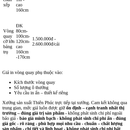
xếp
cao
160cm
ĐK
Vòng
80cm-
quay
100cm-
1.500.000đ -
cỡ lớn
120cm-
2.600.000đ/cái
bảng
cao
trụ
160cm
-170cm
Giá in vòng quay phụ thuộc vào:
Kích thước vòng quay
Số lượng ô thưởng
Yêu cầu in ấn – thiết kế riêng
Xưởng sản xuất Thiên Phúc trực tiếp tại xưởng. Cam kết không qua
trung gian, mức giá luôn được giữ
ổn định – cạnh tranh nhất thị
trường – đúng giá trị sản phẩm -
không phát sinh chi phí ngoài
báo giá -
báo giá minh bạch - không phát sinh chi phí ẩn - đúng
giá gốc - rõ ràng -
phù hợp mọi nhu cầu - chuẩn – chất lượng
sản phẩm - chi tiết và linh hoạt - không phát sinh chi phí bất