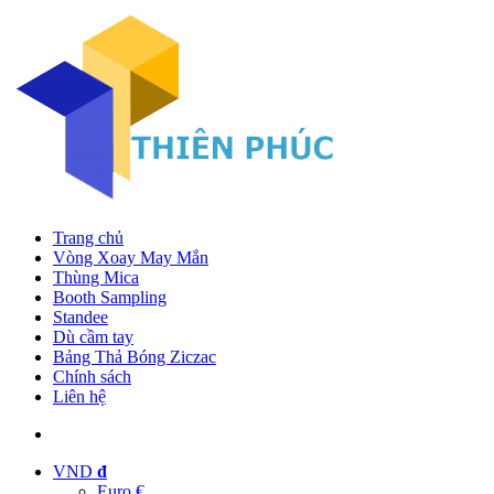
Trang chủ
Vòng Xoay May Mắn
Thùng Mica
Booth Sampling
Standee
Dù cầm tay
Bảng Thả Bóng Ziczac
Chính sách
Liên hệ
VND
đ
Euro €