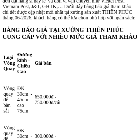
đơn đặt hàng sỉ hay lẻ và đơn vị vận chuyển như Viettel Post,
Vietnam Post, J&T, GHTK,… Dưới đây bảng báo giá tham khảo
chi tiết được cập nhật mới nhất tại xưởng sản xuất THIÊN PHÚC
tháng 06-2026, khách hàng có thể lựa chọn phù hợp với ngân sách:
BẢNG BÁO GIÁ TẠI XƯỞNG THIÊN PHÚC
CUNG CẤP VỚI NHIỀU MỨC GIÁ THAM KHẢO
Đường
Loại
kính -
Vòng
Giá bán
Chiều
Quay
Cao
Vòng
ĐK
quay
30cm -
650.000đ -
để
45cm
750.000đ/cái
bàn
cao
sắt
75cm
Vòng
ĐK
quay
30cm -
300.000đ -
để