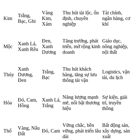
Vàng
Thu hút tài lộc, ổn
Tài chính,
Trắng,
Kim
Kim,
định, chuyên
ngân hàng, cơ
Bạc, Ghi
Xám
nghiệp
khí
Đen,
Tăng trưởng, phát
Giáo dục,
Xanh Lá,
Mộc
Xanh
triển, mở rộng kinh
nông nghiệp,
Xanh Rêu
Dương
doanh
nội thất
Xanh
Thu hút khách
Trắng,
Logistics, vận
Thủy
Dương,
hàng, tăng sự lưu
Bạc
tải, du lịch
Đen
thông tài vận
Năng lượng mạnh
Sự kiện, giải
Đỏ, Cam,
Xanh Lá,
Hỏa
mẽ, nổi bật thương
trí, truyền
Hồng
Trắng
hiệu
thông
Vững chắc, bền
Bất động sản,
Vàng, Nâu
Thổ
Đỏ, Cam
vững, phát triển lâu
xây dựng, sản
Đất
dài
xuất