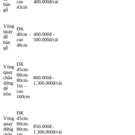
cao
400.000đ/cái
bàn
43cm
gỗ
Vòng
ĐK
quay
40cm -
400.000đ -
để
cao
500.000đ/cái
bàn
48cm
gỗ
ĐK
Vòng
45cm-
quay
60cm-
chân
800.000đ -
80cm-
đứng
1.300.000đ/cái
1m -
đế
cao
tròn
160cm
ĐK
Vòng
45cm-
quay
60cm-
850.000đ -
đứng
80cm-
1.300.000đ/cái
chân
1m -