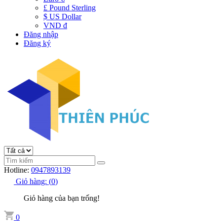
£ Pound Sterling
$ US Dollar
VND đ
Đăng nhập
Đăng ký
Hotline:
0947893139
Giỏ hàng:
(
0
)
Giỏ hàng của bạn trống!
0