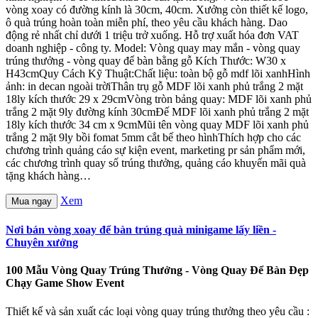
vòng xoay có đường kính là 30cm, 40cm. Xưởng còn thiết kế logo,
ô quà trúng hoàn toàn miễn phí, theo yêu cầu khách hàng. Dao
động rẻ nhất chỉ dưới 1 triệu trở xuống. Hỗ trợ xuất hóa đơn VAT
doanh nghiệp - công ty. Model: Vòng quay may mắn - vòng quay
trúng thưởng - vòng quay để bàn bằng gỗ Kích Thước: W30 x
H43cmQuy Cách Kỹ Thuật:Chất liệu: toàn bộ gỗ mdf lõi xanhHình
ảnh: in decan ngoài trờiThân trụ gỗ MDF lõi xanh phủ trắng 2 mặt
18ly kích thước 29 x 29cmVòng tròn bảng quay: MDF lõi xanh phủ
trắng 2 mặt 9ly đường kính 30cmĐế MDF lõi xanh phủ trắng 2 mặt
18ly kích thước 34 cm x 9cmMũi tên vòng quay MDF lõi xanh phủ
trắng 2 mặt 9ly bồi fomat 5mm cắt bế theo hìnhThích hợp cho các
chương trình quảng cáo sự kiện event, marketing pr sản phẩm mới,
các chương trình quay số trúng thưởng, quảng cáo khuyến mãi quà
tặng khách hàng…
Xem
Mua ngay
Nơi bán vòng xoay để bàn trúng quà minigame lấy liền -
Chuyên xưởng
100 Mẫu Vòng Quay Trúng Thưởng - Vòng Quay Để Bàn Đẹp
Chạy Game Show Event
Thiết kế và sản xuất các loại vòng quay trúng thưởng theo yêu cầu :