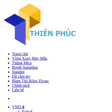
Trang chủ
Vòng Xoay May Mắn
Thùng Mica
Booth Sampling
Standee
Dù cầm tay
Bảng Thả Bóng Ziczac
Chính sách
Liên hệ
VND
đ
Euro €