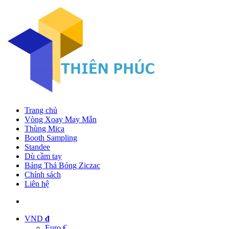
Trang chủ
Vòng Xoay May Mắn
Thùng Mica
Booth Sampling
Standee
Dù cầm tay
Bảng Thả Bóng Ziczac
Chính sách
Liên hệ
VND
đ
Euro €