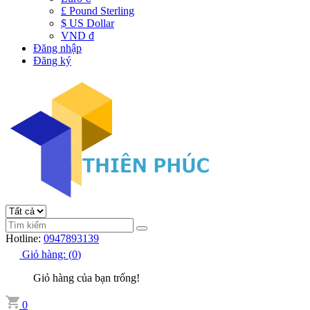
£ Pound Sterling
$ US Dollar
VND đ
Đăng nhập
Đăng ký
Hotline:
0947893139
Giỏ hàng:
(
0
)
Giỏ hàng của bạn trống!
0