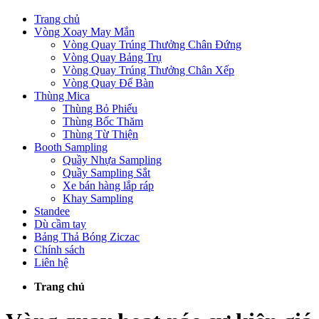
Trang chủ
Vòng Xoay May Mắn
Vòng Quay Trúng Thưởng Chân Đứng
Vòng Quay Bảng Trụ
Vòng Quay Trúng Thưởng Chân Xếp
Vòng Quay Để Bàn
Thùng Mica
Thùng Bỏ Phiếu
Thùng Bốc Thăm
Thùng Từ Thiện
Booth Sampling
Quầy Nhựa Sampling
Quầy Sampling Sắt
Xe bán hàng lắp ráp
Khay Sampling
Standee
Dù cầm tay
Bảng Thả Bóng Ziczac
Chính sách
Liên hệ
Trang chủ