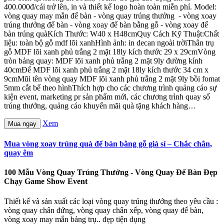
400.000đ/cái trở lên, in và thiết kế logo hoàn toàn miễn phí. Model:
vòng quay may mắn để bàn - vòng quay trúng thưởng - vòng xoay
trúng thưởng để bàn - vòng xoay để bàn bằng gỗ - vòng xoay để
bàn trúng quàKích Thước: W40 x H48cmQuy Cách Kỹ Thuật:Chất
liệu: toàn bộ gỗ mdf lõi xanhHình ảnh: in decan ngoài trờiThân trụ
gỗ MDF lõi xanh phủ trắng 2 mặt 18ly kích thước 29 x 29cmVòng
tròn bảng quay: MDF lõi xanh phủ trắng 2 mặt 9ly đường kính
40cmĐế MDF lõi xanh phủ trắng 2 mặt 18ly kích thước 34 cm x
9cmMũi tên vòng quay MDF lõi xanh phủ trắng 2 mặt 9ly bồi fomat
5mm cắt bế theo hìnhThích hợp cho các chương trình quảng cáo sự
kiện event, marketing pr sản phẩm mới, các chương trình quay số
trúng thưởng, quảng cáo khuyến mãi quà tặng khách hàng…
Xem
Mua ngay
Mua vòng xoay trúng quà để bàn bằng gỗ giá sỉ – Chắc chắn,
quay êm
100 Mẫu Vòng Quay Trúng Thưởng - Vòng Quay Để Bàn Đẹp
Chạy Game Show Event
Thiết kế và sản xuất các loại vòng quay trúng thưởng theo yêu cầu :
vòng quay chân đứng, vòng quay chân xếp, vòng quay để bàn,
vòng xoay may mắn bảng trụ.. đẹp tiện dụng