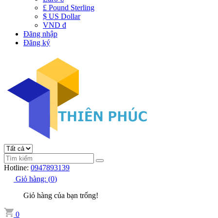
£ Pound Sterling
$ US Dollar
VND đ
Đăng nhập
Đăng ký
Hotline:
0947893139
Giỏ hàng:
(
0
)
Giỏ hàng của bạn trống!
0