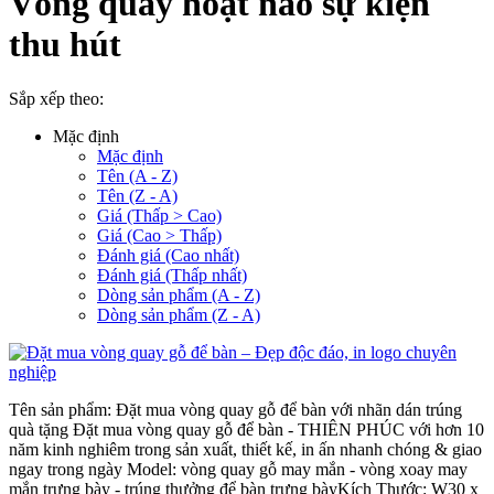
Vòng quay hoạt náo sự kiện
thu hút
Sắp xếp theo:
Mặc định
Mặc định
Tên (A - Z)
Tên (Z - A)
Giá (Thấp > Cao)
Giá (Cao > Thấp)
Đánh giá (Cao nhất)
Đánh giá (Thấp nhất)
Dòng sản phẩm (A - Z)
Dòng sản phẩm (Z - A)
Tên sản phẩm: Đặt mua vòng quay gỗ để bàn với nhãn dán trúng
quà tặng Đặt mua vòng quay gỗ để bàn - THIÊN PHÚC với hơn 10
năm kinh nghiêm trong sản xuất, thiết kế, in ấn nhanh chóng & giao
ngay trong ngày Model: vòng quay gỗ may mắn - vòng xoay may
mắn trưng bày - trúng thưởng để bàn trưng bàyKích Thước: W30 x