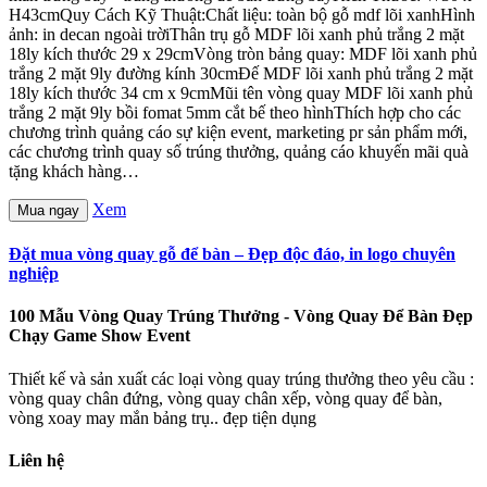
H43cmQuy Cách Kỹ Thuật:Chất liệu: toàn bộ gỗ mdf lõi xanhHình
ảnh: in decan ngoài trờiThân trụ gỗ MDF lõi xanh phủ trắng 2 mặt
18ly kích thước 29 x 29cmVòng tròn bảng quay: MDF lõi xanh phủ
trắng 2 mặt 9ly đường kính 30cmĐế MDF lõi xanh phủ trắng 2 mặt
18ly kích thước 34 cm x 9cmMũi tên vòng quay MDF lõi xanh phủ
trắng 2 mặt 9ly bồi fomat 5mm cắt bế theo hìnhThích hợp cho các
chương trình quảng cáo sự kiện event, marketing pr sản phẩm mới,
các chương trình quay số trúng thưởng, quảng cáo khuyến mãi quà
tặng khách hàng…
Xem
Mua ngay
Đặt mua vòng quay gỗ để bàn – Đẹp độc đáo, in logo chuyên
nghiệp
100 Mẫu Vòng Quay Trúng Thưởng - Vòng Quay Để Bàn Đẹp
Chạy Game Show Event
Thiết kế và sản xuất các loại vòng quay trúng thưởng theo yêu cầu :
vòng quay chân đứng, vòng quay chân xếp, vòng quay để bàn,
vòng xoay may mắn bảng trụ.. đẹp tiện dụng
Liên hệ