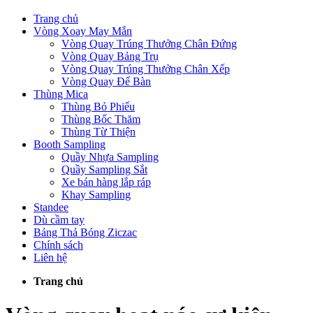
Trang chủ
Vòng Xoay May Mắn
Vòng Quay Trúng Thưởng Chân Đứng
Vòng Quay Bảng Trụ
Vòng Quay Trúng Thưởng Chân Xếp
Vòng Quay Để Bàn
Thùng Mica
Thùng Bỏ Phiếu
Thùng Bốc Thăm
Thùng Từ Thiện
Booth Sampling
Quầy Nhựa Sampling
Quầy Sampling Sắt
Xe bán hàng lắp ráp
Khay Sampling
Standee
Dù cầm tay
Bảng Thả Bóng Ziczac
Chính sách
Liên hệ
Trang chủ