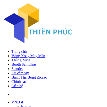
Trang chủ
Vòng Xoay May Mắn
Thùng Mica
Booth Sampling
Standee
Dù cầm tay
Bảng Thả Bóng Ziczac
Chính sách
Liên hệ
VND
đ
Euro €