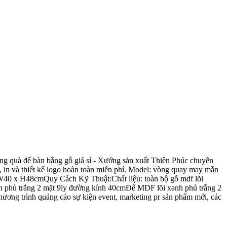
g quà để bàn bằng gỗ giá sỉ - Xưởng sản xuất Thiên Phúc chuyên
, in và thiết kế logo hoàn toàn miễn phí. Model: vòng quay may mắn
 W40 x H48cmQuy Cách Kỹ Thuật:Chất liệu: toàn bộ gỗ mdf lõi
nh phủ trắng 2 mặt 9ly đường kính 40cmĐế MDF lõi xanh phủ trắng 2
ương trình quảng cáo sự kiện event, marketing pr sản phẩm mới, các