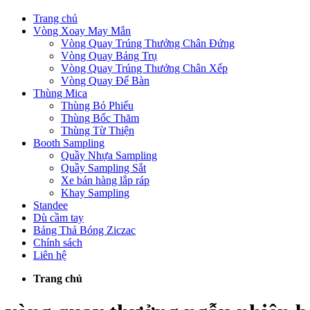
Trang chủ
Vòng Xoay May Mắn
Vòng Quay Trúng Thưởng Chân Đứng
Vòng Quay Bảng Trụ
Vòng Quay Trúng Thưởng Chân Xếp
Vòng Quay Để Bàn
Thùng Mica
Thùng Bỏ Phiếu
Thùng Bốc Thăm
Thùng Từ Thiện
Booth Sampling
Quầy Nhựa Sampling
Quầy Sampling Sắt
Xe bán hàng lắp ráp
Khay Sampling
Standee
Dù cầm tay
Bảng Thả Bóng Ziczac
Chính sách
Liên hệ
Trang chủ