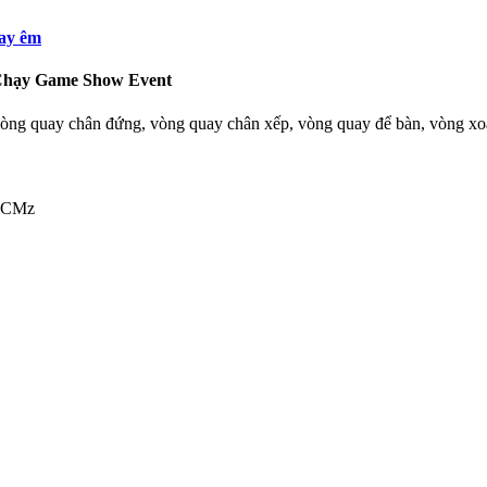
uay êm
Chạy Game Show Event
: vòng quay chân đứng, vòng quay chân xếp, vòng quay để bàn, vòng xo
.HCMz