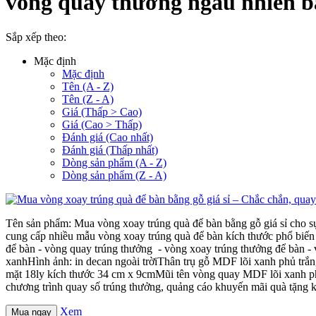
vòng quay thưởng ngẫu nhiên b
Sắp xếp theo:
Mặc định
Mặc định
Tên (A - Z)
Tên (Z - A)
Giá (Thấp > Cao)
Giá (Cao > Thấp)
Đánh giá (Cao nhất)
Đánh giá (Thấp nhất)
Dòng sản phẩm (A - Z)
Dòng sản phẩm (Z - A)
Tên sản phẩm: Mua vòng xoay trúng quà để bàn bằng gỗ giá sỉ cho 
cung cấp nhiều mẫu vòng xoay trúng quà để bàn kích thước phổ biến 
để bàn - vòng quay trúng thưởng - vòng xoay trúng thưởng để bàn 
xanhHình ảnh: in decan ngoài trờiThân trụ gỗ MDF lõi xanh phủ tr
mặt 18ly kích thước 34 cm x 9cmMũi tên vòng quay MDF lõi xanh phủ
chương trình quay số trúng thưởng, quảng cáo khuyến mãi quà tặng
Xem
Mua ngay