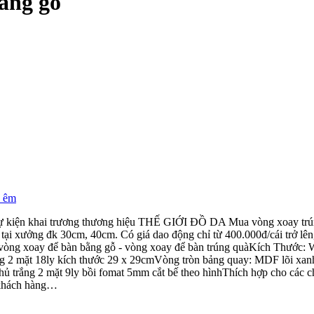
ằng gỗ
sự kiện khai trương thương hiệu THẾ GIỚI ĐỒ DA Mua vòng xoay trún
tại xưởng đk 30cm, 40cm. Có giá dao động chỉ từ 400.000đ/cái trở lên
- vòng xoay để bàn bằng gỗ - vòng xoay để bàn trúng quàKích Thước:
ắng 2 mặt 18ly kích thước 29 x 29cmVòng tròn bảng quay: MDF lõi xa
 trắng 2 mặt 9ly bồi fomat 5mm cắt bế theo hìnhThích hợp cho các ch
 khách hàng…