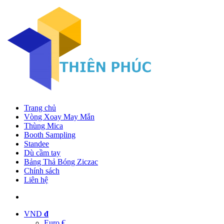
Trang chủ
Vòng Xoay May Mắn
Thùng Mica
Booth Sampling
Standee
Dù cầm tay
Bảng Thả Bóng Ziczac
Chính sách
Liên hệ
VND
đ
Euro €