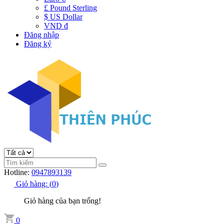
£ Pound Sterling
$ US Dollar
VND đ
Đăng nhập
Đăng ký
Hotline:
0947893139
Giỏ hàng:
(
0
)
Giỏ hàng của bạn trống!
0