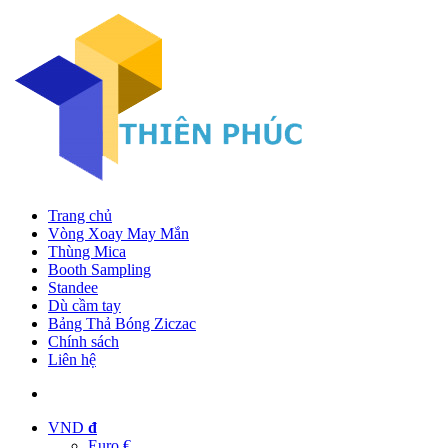
Trang chủ
Vòng Xoay May Mắn
Thùng Mica
Booth Sampling
Standee
Dù cầm tay
Bảng Thả Bóng Ziczac
Chính sách
Liên hệ
VND
đ
Euro €