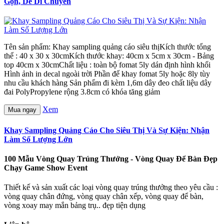
Gọn, Dễ Di Chuyển
Tên sản phẩm: Khay sampling quảng cáo siêu thịKích thước tổng
thể : 40 x 30 x 30cmKích thước khay: 40cm x 5cm x 30cm - Bảng
top 40cm x 30cmChất liệu : toàn bộ fomat 5ly dán định hình khối
Hình ảnh in decal ngoài trời Phần đế khay fomat 5ly hoặc 8ly tùy
nhu cầu khách hàng Sản phẩm đi kèm 1,6m dây đeo chất liệu dây
đai PolyPropylene rộng 3.8cm có khóa tăng giảm
Xem
Mua ngay
Khay Sampling Quảng Cáo Cho Siêu Thị Và Sự Kiện: Nhận
Làm Số Lượng Lớn
100 Mẫu Vòng Quay Trúng Thưởng - Vòng Quay Để Bàn Đẹp
Chạy Game Show Event
Thiết kế và sản xuất các loại vòng quay trúng thưởng theo yêu cầu :
vòng quay chân đứng, vòng quay chân xếp, vòng quay để bàn,
vòng xoay may mắn bảng trụ.. đẹp tiện dụng