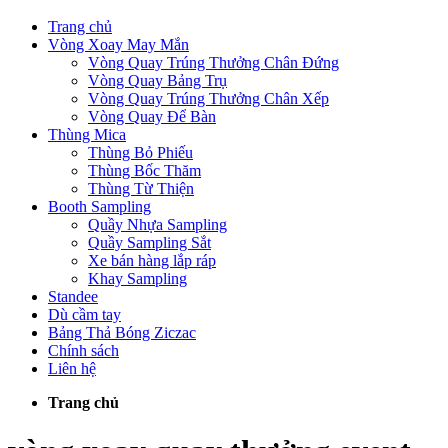
Trang chủ
Vòng Xoay May Mắn
Vòng Quay Trúng Thưởng Chân Đứng
Vòng Quay Bảng Trụ
Vòng Quay Trúng Thưởng Chân Xếp
Vòng Quay Để Bàn
Thùng Mica
Thùng Bỏ Phiếu
Thùng Bốc Thăm
Thùng Từ Thiện
Booth Sampling
Quầy Nhựa Sampling
Quầy Sampling Sắt
Xe bán hàng lắp ráp
Khay Sampling
Standee
Dù cầm tay
Bảng Thả Bóng Ziczac
Chính sách
Liên hệ
Trang chủ