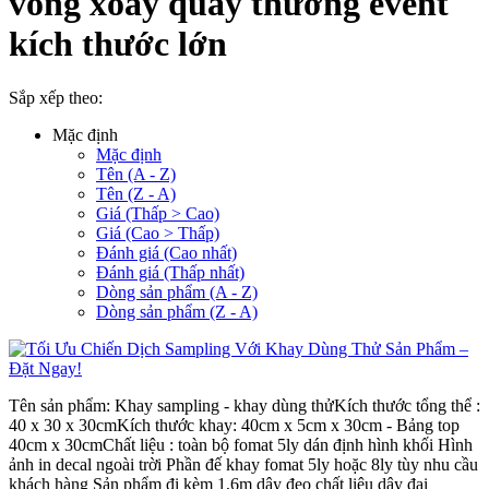
vòng xoay quay thưởng event
kích thước lớn
Sắp xếp theo:
Mặc định
Mặc định
Tên (A - Z)
Tên (Z - A)
Giá (Thấp > Cao)
Giá (Cao > Thấp)
Đánh giá (Cao nhất)
Đánh giá (Thấp nhất)
Dòng sản phẩm (A - Z)
Dòng sản phẩm (Z - A)
Tên sản phẩm: Khay sampling - khay dùng thửKích thước tổng thể :
40 x 30 x 30cmKích thước khay: 40cm x 5cm x 30cm - Bảng top
40cm x 30cmChất liệu : toàn bộ fomat 5ly dán định hình khối Hình
ảnh in decal ngoài trời Phần đế khay fomat 5ly hoặc 8ly tùy nhu cầu
khách hàng Sản phẩm đi kèm 1,6m dây đeo chất liệu dây đai