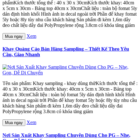
phẩmKích thước tổng thể : 40 x 30 x 30cmKích thước khay: 40cm
x 5cm x 30cm - Bảng top 40cm x 30cmChất liệu : toàn bộ fomat 5ly
dán định hình khối Hình ảnh in decal ngoài trời Phần đế khay fomat
5ly hoặc 8ly tùy nhu cầu khách hàng Sản phẩm đi kèm 1,6m dây
đeo chất liệu dây đai PolyPropylene rộng 3.8cm có khóa tăng giảm
Xem
Mua ngay
Khay Quảng Cáo Bán Hàng Sampling – Thiết Kế Theo Yêu
Cầu, Giao Nhanh
Tên sản phẩm: Khay sampling - khay dùng thửKích thước tổng thể :
40 x 30 x 30cmKích thước khay: 40cm x 5cm x 30cm - Bảng top
40cm x 30cmChất liệu : toàn bộ fomat 5ly dán định hình khối Hình
ảnh in decal ngoài trời Phần đế khay fomat 5ly hoặc 8ly tùy nhu cầu
khách hàng Sản phẩm đi kèm 1,6m dây đeo chất liệu dây đai
PolyPropylene rộng 3.8cm có khóa tăng giảm
Xem
Mua ngay
Nơi Sản Xuất Khay Sampling Chuyên Dùng Cho PG – Nhẹ,