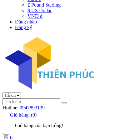
£ Pound Sterling
$ US Dollar
VND đ
Đăng nhập
Đăng ký
Hotline:
0947893139
Giỏ hàng:
(
0
)
Giỏ hàng của bạn trống!
0