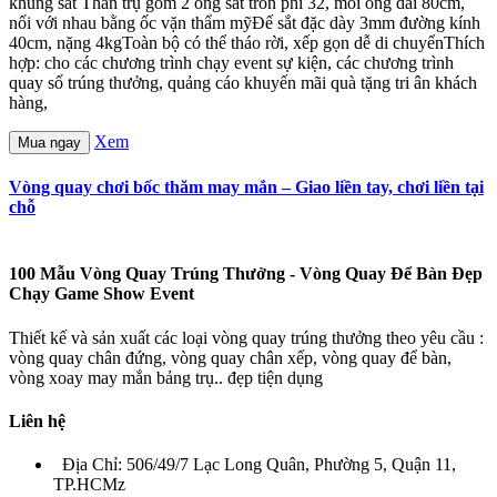
khung sắt Thân trụ gồm 2 ống sắt tròn phi 32, mỗi ống dài 80cm,
nối với nhau bằng ốc vặn thẩm mỹĐế sắt đặc dày 3mm đường kính
40cm, nặng 4kgToàn bộ có thể tháo rời, xếp gọn dễ di chuyểnThích
hợp: cho các chương trình chạy event sự kiện, các chương trình
quay số trúng thưởng, quảng cáo khuyến mãi quà tặng tri ân khách
hàng,
Xem
Mua ngay
Vòng quay chơi bốc thăm may mắn – Giao liền tay, chơi liền tại
chỗ
100 Mẫu Vòng Quay Trúng Thưởng - Vòng Quay Để Bàn Đẹp
Chạy Game Show Event
Thiết kế và sản xuất các loại vòng quay trúng thưởng theo yêu cầu :
vòng quay chân đứng, vòng quay chân xếp, vòng quay để bàn,
vòng xoay may mắn bảng trụ.. đẹp tiện dụng
Liên hệ
Địa Chỉ: 506/49/7 Lạc Long Quân, Phường 5, Quận 11,
TP.HCMz