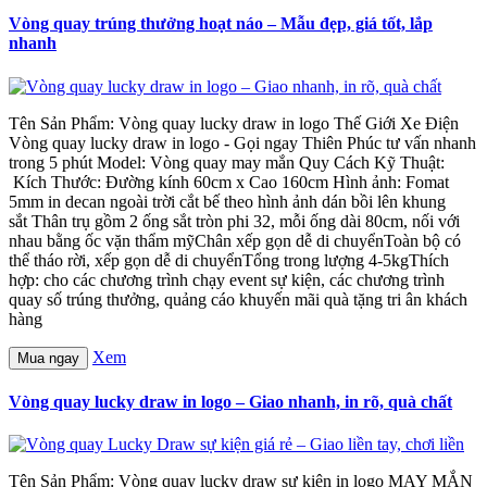
Vòng quay trúng thưởng hoạt náo – Mẫu đẹp, giá tốt, lắp
nhanh
Tên Sản Phẩm: Vòng quay lucky draw in logo Thế Giới Xe Điện
Vòng quay lucky draw in logo - Gọi ngay Thiên Phúc tư vấn nhanh
trong 5 phút Model: Vòng quay may mắn Quy Cách Kỹ Thuật:
Kích Thước: Đường kính 60cm x Cao 160cm Hình ảnh: Fomat
5mm in decan ngoài trời cắt bế theo hình ảnh dán bồi lên khung
sắt Thân trụ gồm 2 ống sắt tròn phi 32, mỗi ống dài 80cm, nối với
nhau bằng ốc vặn thẩm mỹChân xếp gọn dễ di chuyểnToàn bộ có
thể tháo rời, xếp gọn dễ di chuyểnTổng trong lượng 4-5kgThích
hợp: cho các chương trình chạy event sự kiện, các chương trình
quay số trúng thưởng, quảng cáo khuyến mãi quà tặng tri ân khách
hàng
Xem
Mua ngay
Vòng quay lucky draw in logo – Giao nhanh, in rõ, quà chất
Tên Sản Phẩm: Vòng quay lucky draw sự kiện in logo MAY MẮN