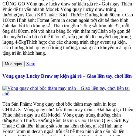
CÙNG GO Vòng quay lucky draw sự kiện giá rẻ - Gọi ngay Thiên
Phúc để tư vấn nhanh Model: Vòng quay lucky draw trúng
thưởngQuy Cách Kỹ Thuật: Kích Thước: Đường kính 60cm x Cao
160cm Hình ảnh: Fomat 5mm in decan ngoài trời cắt bế theo hình
ảnh dán bồi lên khung sắt Thân trụ gồm 2 ống sắt tròn phi 32, mỗi
ống dài 80cm, nối với nhau bằng ốc vặn thẩm mỹChân xếp gọn dễ
di chuyểnToàn bộ có thể tháo rời, xếp gọn dễ di chuyểnTổng trong
lượng 4-5kgThích hợp: cho các chương trình chạy event sự kiện,
các chương trình quay số trúng thưởng, quảng cáo khuyến mãi quà
tặng tri ân khách hàng,
Xem
Mua ngay
Vòng quay Lucky Draw sự kiện giá rẻ – Giao liền tay, chơi liền
Tên Sản Phẩm: Vòng quay chơi bốc thăm may mắn in logo
CHILUX Vòng quay chơi bốc thăm may mắn - Đặt hàng tại Thiên
Phúc nhận ngay ưu đãi Model: Vòng quay trúng thưởng chân
đứngKích Thước: Đường kính 60cm x Cao 160cm Quy Cách Kỹ
Thuật: Chất liệu: khung sắt sơn mạ kẽm chống gỉ sétHình ảnh:
Fomat 5mm in decan ngoài trời cắt bế theo hình ảnh dán bồi lên