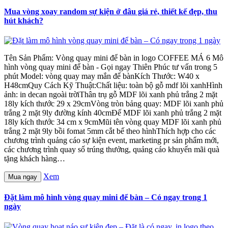
Mua vòng xoay random sự kiện ở đâu giá rẻ, thiết kế đẹp, thu
hút khách?
Tên Sản Phẩm: Vòng quay mini để bàn in logo COFFEE MÁ 6 Mô
hình vòng quay mini để bàn - Gọi ngay Thiên Phúc tư vấn trong 5
phút Model: vòng quay may mắn để bànKích Thước: W40 x
H48cmQuy Cách Kỹ Thuật:Chất liệu: toàn bộ gỗ mdf lõi xanhHình
ảnh: in decan ngoài trờiThân trụ gỗ MDF lõi xanh phủ trắng 2 mặt
18ly kích thước 29 x 29cmVòng tròn bảng quay: MDF lõi xanh phủ
trắng 2 mặt 9ly đường kính 40cmĐế MDF lõi xanh phủ trắng 2 mặt
18ly kích thước 34 cm x 9cmMũi tên vòng quay MDF lõi xanh phủ
trắng 2 mặt 9ly bồi fomat 5mm cắt bế theo hìnhThích hợp cho các
chương trình quảng cáo sự kiện event, marketing pr sản phẩm mới,
các chương trình quay số trúng thưởng, quảng cáo khuyến mãi quà
tặng khách hàng…
Xem
Mua ngay
Đặt làm mô hình vòng quay mini để bàn – Có ngay trong 1
ngày