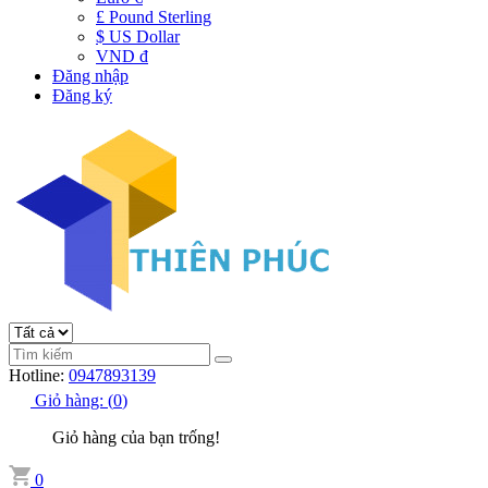
£ Pound Sterling
$ US Dollar
VND đ
Đăng nhập
Đăng ký
Hotline:
0947893139
Giỏ hàng:
(
0
)
Giỏ hàng của bạn trống!
0