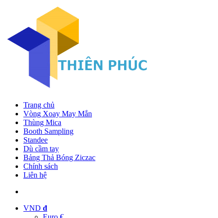
Trang chủ
Vòng Xoay May Mắn
Thùng Mica
Booth Sampling
Standee
Dù cầm tay
Bảng Thả Bóng Ziczac
Chính sách
Liên hệ
VND
đ
Euro €