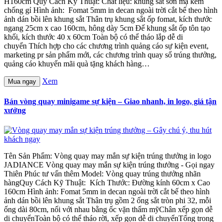
H160cm Quy Cách Kỹ Thuật: Chất liệu: khung sắt sơn mạ kẽm
chống gỉ Hình ảnh: Fomat 5mm in decan ngoài trời cắt bế theo hình
ảnh dán bồi lên khung sắt Thân trụ khung sắt ốp fomat, kích thước
ngang 25cm x cao 160cm, hông dày 5cm Đế khung sắt ốp tôn tạo
khối, kích thước 40 x 60cm Toàn bộ có thể tháo lắp dễ di
chuyển Thích hợp cho các chương trình quảng cáo sự kiện event,
marketing pr sản phẩm mới, các chương trình quay số trúng thưởng,
quảng cáo khuyến mãi quà tặng khách hàng…
Xem
Mua ngay
Bán vòng quay minigame sự kiện – Giao nhanh, in logo, giá tận
xưởng
Tên Sản Phẩm: Vòng quay may mắn sự kiện trúng thưởng in logo
JADIANCE Vòng quay may mắn sự kiện trúng thưởng - Gọi ngay
Thiên Phúc tư vấn thêm Model: Vòng quay trúng thưởng nhãn
hàngQuy Cách Kỹ Thuật: Kích Thước: Đường kính 60cm x Cao
160cm Hình ảnh: Fomat 5mm in decan ngoài trời cắt bế theo hình
ảnh dán bồi lên khung sắt Thân trụ gồm 2 ống sắt tròn phi 32, mỗi
ống dài 80cm, nối với nhau bằng ốc vặn thẩm mỹChân xếp gọn dễ
di chuyểnToàn bộ có thể tháo rời, xếp gọn dễ di chuyểnTổng trong