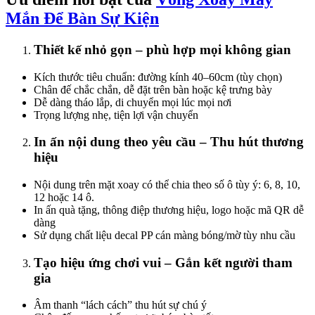
Mắn Để Bàn Sự Kiện
Thiết kế nhỏ gọn – phù hợp mọi không gian
Kích thước tiêu chuẩn: đường kính 40–60cm (tùy chọn)
Chân đế chắc chắn, dễ đặt trên bàn hoặc kệ trưng bày
Dễ dàng tháo lắp, di chuyển mọi lúc mọi nơi
Trọng lượng nhẹ, tiện lợi vận chuyển
In ấn nội dung theo yêu cầu – Thu hút thương
hiệu
Nội dung trên mặt xoay có thể chia theo số ô tùy ý: 6, 8, 10,
12 hoặc 14 ô.
In ấn quà tặng, thông điệp thương hiệu, logo hoặc mã QR dễ
dàng
Sử dụng chất liệu decal PP cán màng bóng/mờ tùy nhu cầu
Tạo hiệu ứng chơi vui – Gắn kết người tham
gia
Âm thanh “lách cách” thu hút sự chú ý