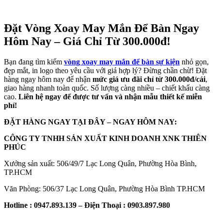
Đặt Vòng Xoay May Mắn Để Bàn Ngay
Hôm Nay – Giá Chỉ Từ 300.000đ!
Bạn đang tìm kiếm
vòng xoay may mắn để bàn sự kiện
nhỏ gọn,
đẹp mắt, in logo theo yêu cầu với giá hợp lý? Đừng chần chừ! Đặt
hàng ngay hôm nay để nhận
mức giá ưu đãi chỉ từ 300.000đ/cái
,
giao hàng nhanh toàn quốc. Số lượng càng nhiều – chiết khấu càng
cao.
Liên hệ ngay để được tư vấn và nhận mẫu thiết kế miễn
phí!
ĐẶT HÀNG NGAY TẠI ĐÂY – NGAY HÔM NAY:
CÔNG TY TNHH SẢN XUẤT KINH DOANH XNK THIÊN
PHÚC
Xưởng sản xuất: 506/49/7 Lạc Long Quân, Phường Hòa Bình,
TP.HCM
Văn Phòng: 506/37 Lạc Long Quân, Phường Hòa Bình TP.HCM
Hotline : 0947.893.139 – Điện Thoại : 0903.897.980