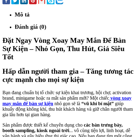
Mô tả
Đánh giá (0)
Đặt Ngay Vòng Xoay May Mắn Để Bàn
Sự Kiện – Nhỏ Gọn, Thu Hút, Giá Siêu
Tốt
Hấp dẫn người tham gia – Tăng tương tác
cực mạnh cho mọi sự kiện
Bạn đang chuẩn bị tổ chức sự kiện khai trương, hội chợ, activation
brand, minigame hoặc ra mắt sản phẩm mới? Một chiếc
vòng xoay
may mắn để bàn sự kiện
nhỏ gọn sẽ là
“vũ khí bí mật”
giúp
khuấy động không khí, thu hút khách hàng và giữ chân người tham
gia lâu hơn tại gian hàng.
Sản phẩm được thiết kế chuyên dụng cho
các bàn trưng bày,
booth sampling, kiosk ngoài trời
... vô cùng tiện lợi, linh hoạt, dễ
vận hành và gây hiệu ứng thị giác cao. Nếu bạn đang tìm một công