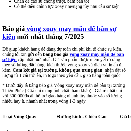
Chân đế cao su chống trượt, bám bàn tốt
Có thể điều chỉnh lực xoay nhẹ/nặng tùy nhu cầu sự kiện
Báo giá
vòng xoay may mắn để bàn sự
kiện
mới nhất tháng 7/2025
Để giúp khách hàng dễ dàng dự toán chi phí khi tổ chức sự kiện,
chúng tôi xin gửi đến
bảng báo giá
vòng xoay may mắn để bàn
sự kiện
cập nhật mới nhất. Giá sản phẩm được niêm yết rõ ràng
theo số lượng đặt hàng, kích thước vòng xoay và dịch vụ in ấn đi
kèm.
Cam kết giá tại xưởng, không qua trung gian
, nhận đặt số
lượng từ 1 cái trở lên, in logo theo yêu cầu, giao hàng toàn quốc.
* Dưới đây là bảng báo giá Vòng xoay may mắn để bàn tại xưởng
Thiên Phúc ( Giá chỉ mang tính chất tham khảo) . Giá rẻ nhất chỉ
với 300.000đ/cái, hỗ trợ giao hàng nhanh tùy thuộc vào số lượng
nhiều hay ít, nhanh nhất trong vòng 1-3 ngày
Loại Vòng Quay
Đường kính - Chiều Cao
Giá 