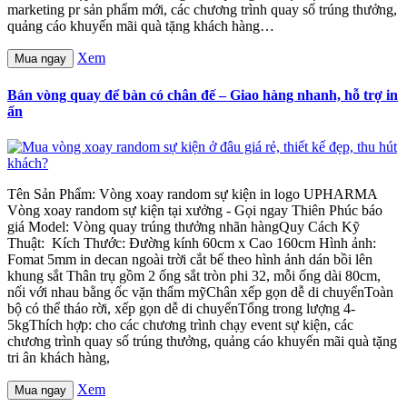
marketing pr sản phẩm mới, các chương trình quay số trúng thưởng,
quảng cáo khuyến mãi quà tặng khách hàng…
Xem
Mua ngay
Bán vòng quay để bàn có chân đế – Giao hàng nhanh, hỗ trợ in
ấn
Tên Sản Phẩm: Vòng xoay random sự kiện in logo UPHARMA
Vòng xoay random sự kiện tại xưởng - Gọi ngay Thiên Phúc báo
giá Model: Vòng quay trúng thưởng nhãn hàngQuy Cách Kỹ
Thuật: Kích Thước: Đường kính 60cm x Cao 160cm Hình ảnh:
Fomat 5mm in decan ngoài trời cắt bế theo hình ảnh dán bồi lên
khung sắt Thân trụ gồm 2 ống sắt tròn phi 32, mỗi ống dài 80cm,
nối với nhau bằng ốc vặn thẩm mỹChân xếp gọn dễ di chuyểnToàn
bộ có thể tháo rời, xếp gọn dễ di chuyểnTổng trong lượng 4-
5kgThích hợp: cho các chương trình chạy event sự kiện, các
chương trình quay số trúng thưởng, quảng cáo khuyến mãi quà tặng
tri ân khách hàng,
Xem
Mua ngay