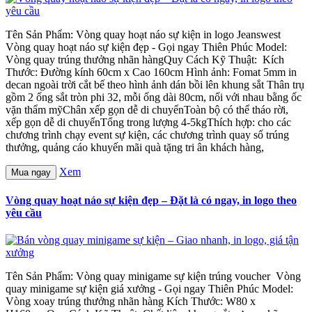
Tên Sản Phẩm: Vòng quay hoạt náo sự kiện in logo Jeanswest
Vòng quay hoạt náo sự kiện đẹp - Gọi ngay Thiên Phúc Model:
Vòng quay trúng thưởng nhãn hàngQuy Cách Kỹ Thuật: Kích
Thước: Đường kính 60cm x Cao 160cm Hình ảnh: Fomat 5mm in
decan ngoài trời cắt bế theo hình ảnh dán bồi lên khung sắt Thân trụ
gồm 2 ống sắt tròn phi 32, mỗi ống dài 80cm, nối với nhau bằng ốc
vặn thẩm mỹChân xếp gọn dễ di chuyểnToàn bộ có thể tháo rời,
xếp gọn dễ di chuyểnTổng trong lượng 4-5kgThích hợp: cho các
chương trình chạy event sự kiện, các chương trình quay số trúng
thưởng, quảng cáo khuyến mãi quà tặng tri ân khách hàng,
Xem
Mua ngay
Vòng quay hoạt náo sự kiện đẹp – Đặt là có ngay, in logo theo
yêu cầu
Tên Sản Phẩm: Vòng quay minigame sự kiện trúng voucher Vòng
quay minigame sự kiện giá xưởng - Gọi ngay Thiên Phúc Model:
Vòng xoay trúng thưởng nhãn hàng Kích Thước: W80 x