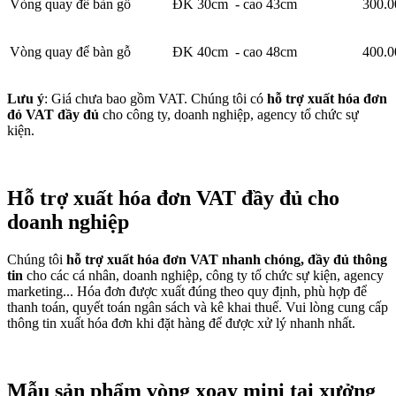
Vòng quay để bàn gỗ
ĐK 30cm - cao 43cm
300.0
Vòng quay để bàn gỗ
ĐK 40cm - cao 48cm
400.0
Lưu ý
: Giá chưa bao gồm VAT. Chúng tôi có
hỗ trợ xuất hóa đơn
đỏ VAT đầy đủ
cho công ty, doanh nghiệp, agency tổ chức sự
kiện.
Hỗ trợ xuất hóa đơn VAT đầy đủ cho
doanh nghiệp
Chúng tôi
hỗ trợ xuất hóa đơn VAT nhanh chóng, đầy đủ thông
tin
cho các cá nhân, doanh nghiệp, công ty tổ chức sự kiện, agency
marketing... Hóa đơn được xuất đúng theo quy định, phù hợp để
thanh toán, quyết toán ngân sách và kê khai thuế. Vui lòng cung cấp
thông tin xuất hóa đơn khi đặt hàng để được xử lý nhanh nhất.
Mẫu sản phẩm vòng xoay mini tại xưởng