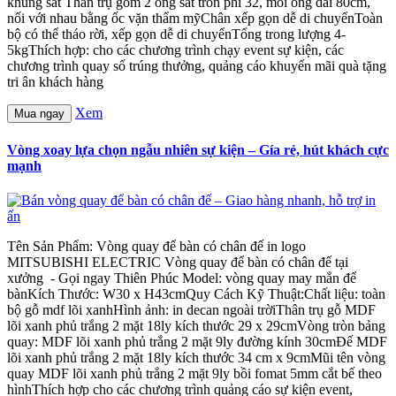
khung sắt Thân trụ gồm 2 ống sắt tròn phi 32, mỗi ống dài 80cm,
nối với nhau bằng ốc vặn thẩm mỹChân xếp gọn dễ di chuyểnToàn
bộ có thể tháo rời, xếp gọn dễ di chuyểnTổng trong lượng 4-
5kgThích hợp: cho các chương trình chạy event sự kiện, các
chương trình quay số trúng thưởng, quảng cáo khuyến mãi quà tặng
tri ân khách hàng
Xem
Mua ngay
Vòng xoay lựa chọn ngẫu nhiên sự kiện – Gía rẻ, hút khách cực
mạnh
Tên Sản Phẩm: Vòng quay để bàn có chân đế in logo
MITSUBISHI ELECTRIC Vòng quay để bàn có chân đế tại
xưởng - Gọi ngay Thiên Phúc Model: vòng quay may mắn để
bànKích Thước: W30 x H43cmQuy Cách Kỹ Thuật:Chất liệu: toàn
bộ gỗ mdf lõi xanhHình ảnh: in decan ngoài trờiThân trụ gỗ MDF
lõi xanh phủ trắng 2 mặt 18ly kích thước 29 x 29cmVòng tròn bảng
quay: MDF lõi xanh phủ trắng 2 mặt 9ly đường kính 30cmĐế MDF
lõi xanh phủ trắng 2 mặt 18ly kích thước 34 cm x 9cmMũi tên vòng
quay MDF lõi xanh phủ trắng 2 mặt 9ly bồi fomat 5mm cắt bế theo
hìnhThích hợp cho các chương trình quảng cáo sự kiện event,