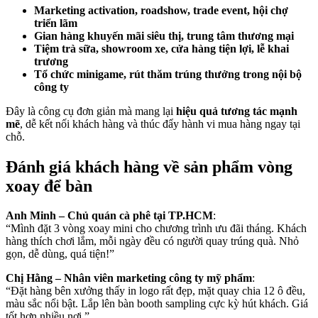
Marketing activation, roadshow, trade event, hội chợ
triển lãm
Gian hàng khuyến mãi siêu thị, trung tâm thương mại
Tiệm trà sữa, showroom xe, cửa hàng tiện lợi, lễ khai
trương
Tổ chức minigame, rút thăm trúng thưởng trong nội bộ
công ty
Đây là công cụ đơn giản mà mang lại
hiệu quả tương tác mạnh
mẽ
, dễ kết nối khách hàng và thúc đẩy hành vi mua hàng ngay tại
chỗ.
Đánh giá khách hàng về sản phẩm vòng
xoay để bàn
Anh Minh – Chủ quán cà phê tại TP.HCM
:
“Mình đặt 3 vòng xoay mini cho chương trình ưu đãi tháng. Khách
hàng thích chơi lắm, mỗi ngày đều có người quay trúng quà. Nhỏ
gọn, dễ dùng, quá tiện!”
Chị Hằng – Nhân viên marketing công ty mỹ phẩm
:
“Đặt hàng bên xưởng thấy in logo rất đẹp, mặt quay chia 12 ô đều,
màu sắc nổi bật. Lắp lên bàn booth sampling cực kỳ hút khách. Giá
tốt hơn nhiều nơi.”