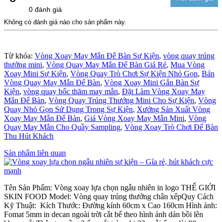
0 đánh giá
Không có đánh giá nào cho sản phẩm này.
Từ khóa:
Vòng Xoay May Mắn Để Bàn Sự Kiện
,
vòng quay trúng
thưởng mini
,
Vòng Quay May Mắn Để Bàn Giá Rẻ
,
Mua Vòng
Xoay Mini Sự Kiện
,
Vòng Quay Trò Chơi Sự Kiện Nhỏ Gọn
,
Bán
Vòng Quay May Mắn Để Bàn
,
Vòng Xoay Mini Gắn Bàn Sự
Kiện
,
vòng quay bốc thăm may mắn
,
Đặt Làm Vòng Xoay May
Mắn Để Bàn
,
Vòng Quay Trúng Thưởng Mini Cho Sự Kiện
,
Vòng
Quay Nhỏ Gọn Sử Dụng Trong Sự Kiện
,
Xưởng Sản Xuất Vòng
Xoay May Mắn Để Bàn
,
Giá Vòng Xoay May Mắn Mini
,
Vòng
Quay May Mắn Cho Quầy Sampling
,
Vòng Xoay Trò Chơi Để Bàn
Thu Hút Khách
Sản phẩm liên quan
Tên Sản Phẩm: Vòng xoay lựa chọn ngẫu nhiên in logo THẾ GIỚI
SKIN FOOD Model: Vòng quay trúng thưởng chân xếpQuy Cách
Kỹ Thuật: Kích Thước: Đường kính 60cm x Cao 160cm Hình ảnh:
Fomat 5mm in decan ngoài trời cắt bế theo hình ảnh dán bồi lên