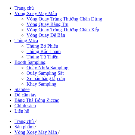
Trang chủ
Vòng Xoay May Mắn
Vòng Quay Trúng Thưởng Chân Đứng
Vòng Quay Bảng Trụ
Vòng Quay Trúng Thưởng Chân Xếp
Vòng Quay Để Bàn
Thùng Mica
Thùng Bỏ Phiếu
Thùng Bốc Thăm
Thùng Từ Thiện
Booth Sampling
Quầy Nhựa Sampling
Quầy Sampling Sắt
Xe bán hàng lắp ráp
Khay Sampling
Standee
Dù cầm tay
Bảng Thả Bóng Ziczac
Chính sách
Liên hệ
Trang chủ
/
Sản phẩm
/
Vòng Xoay May Mắn
/