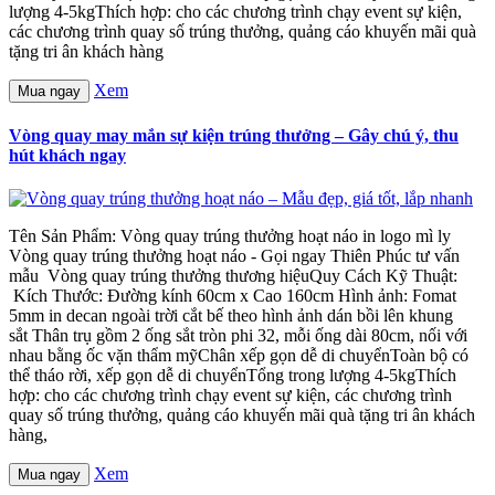
lượng 4-5kgThích hợp: cho các chương trình chạy event sự kiện,
các chương trình quay số trúng thưởng, quảng cáo khuyến mãi quà
tặng tri ân khách hàng
Xem
Mua ngay
Vòng quay may mắn sự kiện trúng thưởng – Gây chú ý, thu
hút khách ngay
Tên Sản Phẩm: Vòng quay trúng thưởng hoạt náo in logo mì ly
Vòng quay trúng thưởng hoạt náo - Gọi ngay Thiên Phúc tư vấn
mẫu Vòng quay trúng thưởng thương hiệuQuy Cách Kỹ Thuật:
Kích Thước: Đường kính 60cm x Cao 160cm Hình ảnh: Fomat
5mm in decan ngoài trời cắt bế theo hình ảnh dán bồi lên khung
sắt Thân trụ gồm 2 ống sắt tròn phi 32, mỗi ống dài 80cm, nối với
nhau bằng ốc vặn thẩm mỹChân xếp gọn dễ di chuyểnToàn bộ có
thể tháo rời, xếp gọn dễ di chuyểnTổng trong lượng 4-5kgThích
hợp: cho các chương trình chạy event sự kiện, các chương trình
quay số trúng thưởng, quảng cáo khuyến mãi quà tặng tri ân khách
hàng,
Xem
Mua ngay