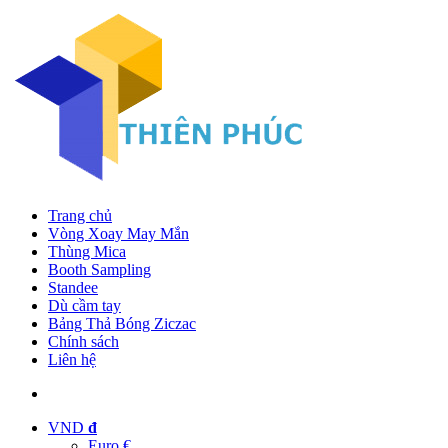
Trang chủ
Vòng Xoay May Mắn
Thùng Mica
Booth Sampling
Standee
Dù cầm tay
Bảng Thả Bóng Ziczac
Chính sách
Liên hệ
VND
đ
Euro €