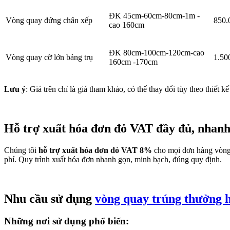
ĐK 45cm-60cm-80cm-1m -
Vòng quay đứng chân xếp
850.
cao 160cm
ĐK 80cm-100cm-120cm-cao
Vòng quay cỡ lớn bảng trụ
1.50
160cm -170cm
Lưu ý
: Giá trên chỉ là giá tham khảo, có thể thay đổi tùy theo thiết 
Hỗ trợ xuất hóa đơn đỏ VAT đầy đủ, nhan
Chúng tôi
hỗ trợ xuất hóa đơn đỏ VAT 8%
cho mọi đơn hàng vòng 
phí. Quy trình xuất hóa đơn nhanh gọn, minh bạch, đúng quy định.
Nhu cầu sử dụng
vòng quay trúng thưởng 
Những nơi sử dụng phổ biến: