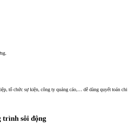
ợng.
p, tổ chức sự kiện, công ty quảng cáo,… dễ dàng quyết toán chi
 trình sôi động