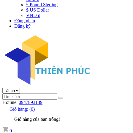
£ Pound Sterling
$ US Dollar
VND đ
Đăng nhập
Đăng ký
Hotline:
0947893139
Giỏ hàng:
(
0
)
Giỏ hàng của bạn trống!
0