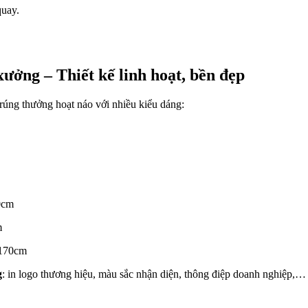
quay.
xưởng – Thiết kế linh hoạt, bền đẹp
úng thưởng hoạt náo với nhiều kiểu dáng:
0cm
m
-170cm
g
: in logo thương hiệu, màu sắc nhận diện, thông điệp doanh nghiệp,…