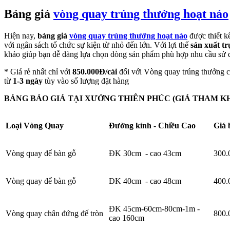
Bảng giá
vòng quay trúng thưởng hoạt náo
Hiện nay,
bảng giá
vòng quay trúng thưởng hoạt náo
được thiết k
với ngân sách tổ chức sự kiện từ nhỏ đến lớn. Với lợi thế
sản xuất tr
khảo giúp bạn dễ dàng lựa chọn dòng sản phẩm phù hợp nhu cầu sử 
* Giá rẻ nhất chỉ với
850.000Đ/cái
đối với Vòng quay trúng thưởng 
từ
1-3 ngày
tùy vào số lượng đặt hàng
BẢNG BÁO GIÁ TẠI XƯỞNG THIÊN PHÚC (GIÁ THAM K
Loại Vòng Quay
Đường kính - Chiều Cao
Giá 
Vòng quay để bàn gỗ
ĐK 30cm - cao 43cm
300.
Vòng quay để bàn gỗ
ĐK 40cm - cao 48cm
400.
ĐK 45cm-60cm-80cm-1m -
Vòng quay chân đứng đế tròn
800.
cao 160cm