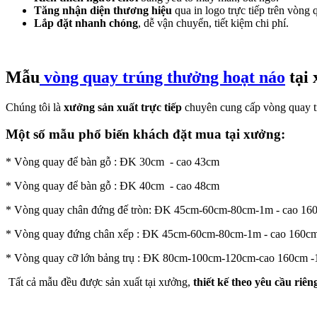
Tăng nhận diện thương hiệu
qua in logo trực tiếp trên vòng 
Lắp đặt nhanh chóng
, dễ vận chuyển, tiết kiệm chi phí.
Mẫu
vòng quay trúng thưởng hoạt náo
tại 
Chúng tôi là
xưởng sản xuất trực tiếp
chuyên cung cấp vòng quay tr
Một số mẫu phổ biến khách đặt mua tại xưởng:
* Vòng quay để bàn gỗ : ĐK 30cm - cao 43cm
* Vòng quay để bàn gỗ : ĐK 40cm - cao 48cm
* Vòng quay chân đứng đế tròn: ĐK 45cm-60cm-80cm-1m - cao 16
* Vòng quay đứng chân xếp : ĐK 45cm-60cm-80cm-1m - cao 160c
* Vòng quay cỡ lớn bảng trụ : ĐK 80cm-100cm-120cm-cao 160cm 
Tất cả mẫu đều được sản xuất tại xưởng,
thiết kế theo yêu cầu riên