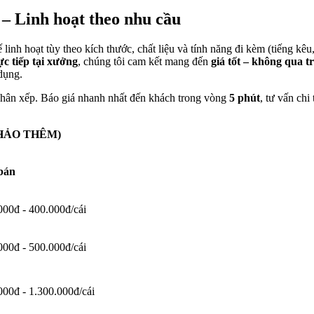
– Linh hoạt theo nhu cầu
ế linh hoạt tùy theo kích thước, chất liệu và tính năng đi kèm (tiếng 
ực tiếp tại xưởng
, chúng tôi cam kết mang đến
giá tốt – không qua t
dụng.
chân xếp. Báo giá nhanh nhất đến khách trong vòng
5 phút
, tư vấn ch
HẢO THÊM)
bán
000đ - 400.000đ/cái
000đ - 500.000đ/cái
000đ - 1.300.000đ/cái