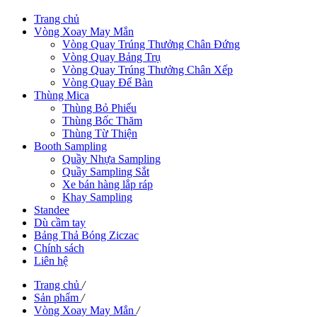
Trang chủ
Vòng Xoay May Mắn
Vòng Quay Trúng Thưởng Chân Đứng
Vòng Quay Bảng Trụ
Vòng Quay Trúng Thưởng Chân Xếp
Vòng Quay Để Bàn
Thùng Mica
Thùng Bỏ Phiếu
Thùng Bốc Thăm
Thùng Từ Thiện
Booth Sampling
Quầy Nhựa Sampling
Quầy Sampling Sắt
Xe bán hàng lắp ráp
Khay Sampling
Standee
Dù cầm tay
Bảng Thả Bóng Ziczac
Chính sách
Liên hệ
Trang chủ
/
Sản phẩm
/
Vòng Xoay May Mắn
/